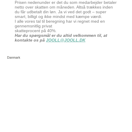
Prisen nedenunder er det du som medarbejder betaler
netto over skatten om måneden. Altså trækkes inden
du får udbetalt din løn. Ja vi ved det godt – super
smart, billigt og ikke mindst med kæmpe værdi.
I alle vores tal til beregning har vi regnet med en
gennemsnitlig privat
skatteprocent på 40%.
Har du spørgsmål er du altid velkommen til, at
kontakte os på
JOOLL@JOOLL.DK