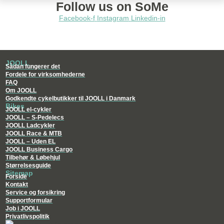
Follow us on SoMe
Facebook-f
Instagram
Linkedin-in
JOOLL
Sådan fungerer det
Fordele for virksomhederne
FAQ
Om JOOLL
Godkendte cykelbutikker til JOOLL i Danmark
Bikes
JOOLL el-cykler
JOOLL – S-Pedelecs
JOOLL Ladcykler
JOOLL Race & MTB
JOOLL – Uden EL
JOOLL Business Cargo
Tilbehør & Løbehjul
Størrelsesguide
Sitemap
Forside
Kontakt
Service og forsikring
Supportformular
Job i JOOLL
Privatlivspolitik