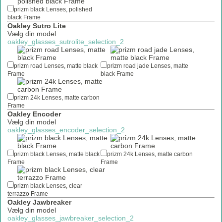
prizm black Lenses, polished
black Frame
Oakley Sutro Lite
Vælg din model
oakley_glasses_sutrolite_selection_2
prizm road Lenses, matte black
prizm road jade Lenses, matte
Frame
black Frame
prizm 24k Lenses, matte carbon
Frame
oakley_glasses_radar_emailtext
Oakley Encoder
oakley_glasses_radar_selection_2
Vælg din model
(Ribbon)
oakley_glasses_encoder_selection_2
prizm black Lenses, matte black
prizm 24k Lenses, matte carbon
Frame
Frame
prizm black Lenses, clear
terrazzo Frame
Oakley Jawbreaker
Vælg din model
oakley_glasses_jawbreaker_selection_2