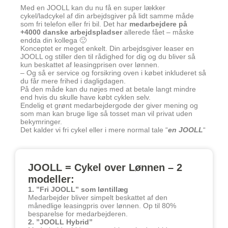
Med en JOOLL kan du nu få en super lækker
cykel/ladcykel af din arbejdsgiver på lidt samme måde
som fri telefon eller fri bil. Det har
medarbejdere på
+4000 danske arbejdspladser
allerede fået – måske
endda din kollega 🙂
Konceptet er meget enkelt. Din arbejdsgiver leaser en
JOOLL og stiller den til rådighed for dig og du bliver så
kun beskattet af leasingprisen over lønnen.
– Og så er service og forsikring oven i købet inkluderet så
du får mere frihed i dagligdagen.
På den måde kan du nøjes med at betale langt mindre
end hvis du skulle have købt cyklen selv.
Endelig et grønt medarbejdergode der giver mening og
som man kan bruge lige så tosset man vil privat uden
bekymringer.
Det kalder vi fri cykel eller i mere normal tale “
en JOOLL
“
JOOLL = Cykel over Lønnen – 2
modeller:
1. ”Fri JOOLL” som løntillæg
Medarbejder bliver simpelt beskattet af den
månedlige leasingpris over lønnen. Op til 80%
besparelse for medarbejderen.
2. ”JOOLL Hybrid”