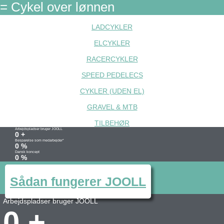
= Cykel over lønnen
LADCYKLER
ELCYKLER
RACERCYKLER
SPEED PEDELECS
CYKLER (UDEN EL)
GRAVEL & MTB
TILBEHØR
Arbejdspladser bruger JOOLL
0
+
Besparelse som medarbejder*
0
%
Dansk koncept
0
%
Sådan fungerer JOOLL
Arbejdspladser bruger JOOLL
0
+