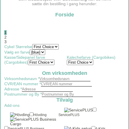
sætte din bestilling i gang herunder:
Forside
1
2
3
Cykel Størrelse
Vælg en farve
Kasse/Sidepanel farve
Kalechefarve (Cargobikes)
(Cargobikes)
Om virksomheden
Virksomhedsnavn
*
CVR/EAN nummer
*
Adresse
*
Postnummer og By
*
Tilvalg
Add-ons
Hövding
ServicePLUS
ServicePLUS Business
4-Kids