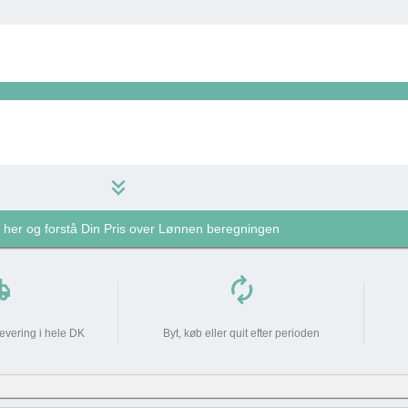
keyboard_double_arrow_down
k her og forstå Din Pris over Lønnen beregningen
369 kr
do_not_disturb_on
pping
autorenew
369 kr
levering i hele DK
Byt, køb eller quit efter perioden
0 kr