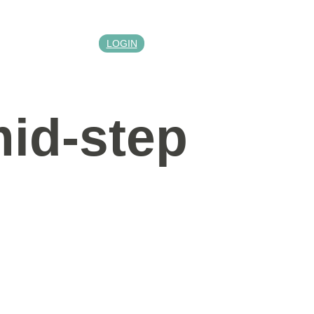
LOGIN
id-step