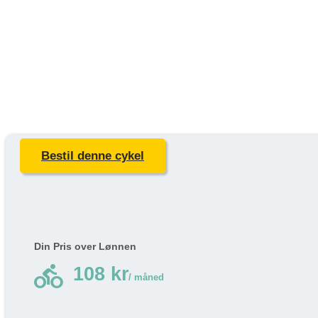
Bestil denne cykel
Din Pris over Lønnen
directions_bike
108 kr
/ måned