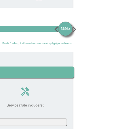
chevron_left
chevron_right
369kr
Fuldt fradrag i virksomhedens skattepligtige indkomst
handyman
Serviceaftale inkluderet
0 kr
add_circle