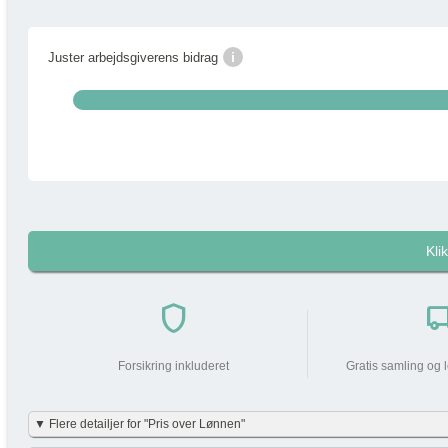
i
Juster arbejdsgiverens bidrag
Kli
i
Pakkens pris pr måned
shield
local_shi
Din arbejdsgiver
bidrager med
Forsikring inkluderet
Gratis samling og 
Din lønnedgang (før skat | efter skat)
▼ Flere detailjer for "Pris over Lønnen"