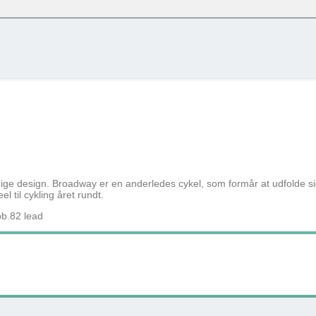
oudgiften + skat pr. måned – det er baseret på nettoskat + evt. eget nettobidrag pr
 % og uden am-bidrag, som man ikke skal betale ved cykel over lønnen. (effektiv 
knap og se alle tilvalg du kan vælge til denne cykel
Cykel over lønnen (Netto) / Må
Row 1, Cell 2
Row 2, Cell 2
147 kr
Row 3, Cell 2
106 kr
72 kr
108 kr
ge design. Broadway er en anderledes cykel, som formår at udfolde s
 til cykling året rundt.
pb.82 lead