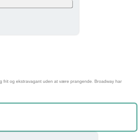
. måned (efter skat og inkl. moms). Eget
108 kr
skatteprocent: 32%). Skatten kan variere
108 kr
ned
ig frit og ekstravagant uden at være prangende. Broadway har