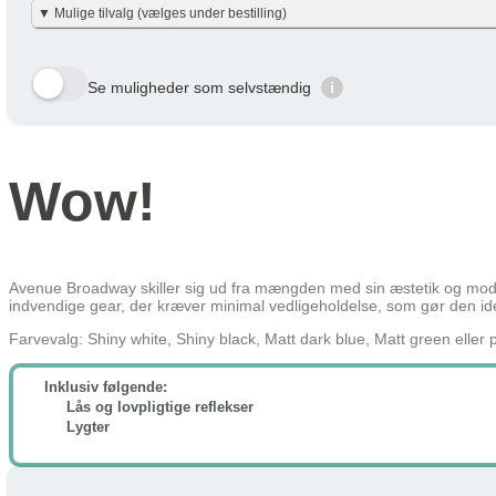
Vi har gjort det enkelt og har allerede lavet beregningerne for dig i nett
▼ Mulige tilvalg (vælges under bestilling)
Beskatning (lidt som fri mobil)
nettobidraget er beregnet med en dansk gennemsnitslig skatteprocent på 40
en smule efter personlig skatteprocent.
Velbekomme 🙂
Her viser vi et udvalg af de tilvalg der kan vælges. Tryk på den gule bestil 
Din Pris over Lønnen
Se muligheder som selvstændig
i
År
Skat/måned
Row 1, Cell 1
Row 2, Cell 1
År 1
147 kr
Row 3, Cell 1
År 2
106 kr
Wow!
År 3
72 kr
Gennemsnit
108 kr
Lær mere hvordan JOOLL fungerer
her
Avenue Broadway skiller sig ud fra mængden med sin æstetik og modi
indvendige gear, der kræver minimal vedligeholdelse, som gør den ideel
Farvevalg: Shiny white, Shiny black, Matt dark blue, Matt green eller 
Inklusiv følgende:
Lås og lovpligtige reflekser
Lygter