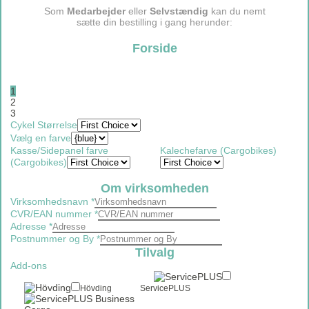
Som
Medarbejder
eller
Selvstændig
kan du nemt
sætte din bestilling i gang herunder:
Forside
1
2
3
Cykel Størrelse
Vælg en farve
Kasse/Sidepanel farve
Kalechefarve (Cargobikes)
(Cargobikes)
Om virksomheden
Virksomhedsnavn
*
CVR/EAN nummer
*
Adresse
*
Postnummer og By
*
Tilvalg
Add-ons
Hövding
ServicePLUS