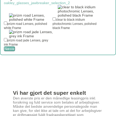
oakley_glasses_jawbreaker_selection_2
clear to black iridium
prizm road Lenses, polished
photochromic Lenses, polished
white Frame
black Frame
prizm road jade Lenses, grey
ink Frame
Næste
Vi har gjort det super enkelt
Den øverste pris er den månedlige leasingpris inkl.
forsikring og fuld service som betales af arbejdsgiver.
Måske det bedste anvendelige personalegode man
kan give, for slet ikke at tale om at det for arbejdsgiver
er driftmæssigt fuldt fradragsberettiget som