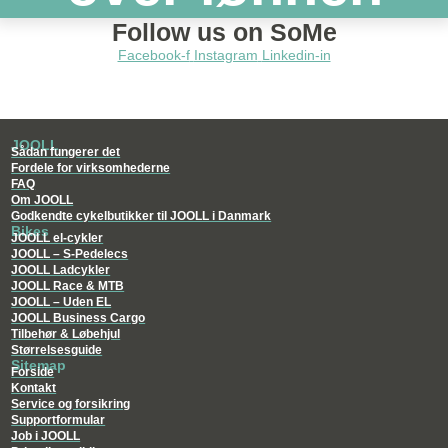
Follow us on SoMe
Facebook-f
Instagram
Linkedin-in
JOOLL
Sådan fungerer det
Fordele for virksomhederne
FAQ
Om JOOLL
Godkendte cykelbutikker til JOOLL i Danmark
Bikes
JOOLL el-cykler
JOOLL – S-Pedelecs
JOOLL Ladcykler
JOOLL Race & MTB
JOOLL – Uden EL
JOOLL Business Cargo
Tilbehør & Løbehjul
Størrelsesguide
Sitemap
Forside
Kontakt
Service og forsikring
Supportformular
Job i JOOLL