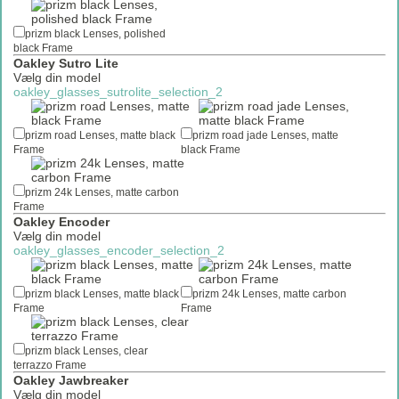
prizm black Lenses, polished
black Frame
Oakley Sutro Lite
Vælg din model
oakley_glasses_sutrolite_selection_2
prizm road Lenses, matte black
prizm road jade Lenses, matte
Frame
black Frame
prizm 24k Lenses, matte carbon
Frame
oakley_glasses_radar_emailtext
Oakley Encoder
oakley_glasses_radar_selection_2
Vælg din model
(Ribbon)
oakley_glasses_encoder_selection_2
prizm black Lenses, matte black
prizm 24k Lenses, matte carbon
Frame
Frame
prizm black Lenses, clear
terrazzo Frame
Oakley Jawbreaker
Vælg din model