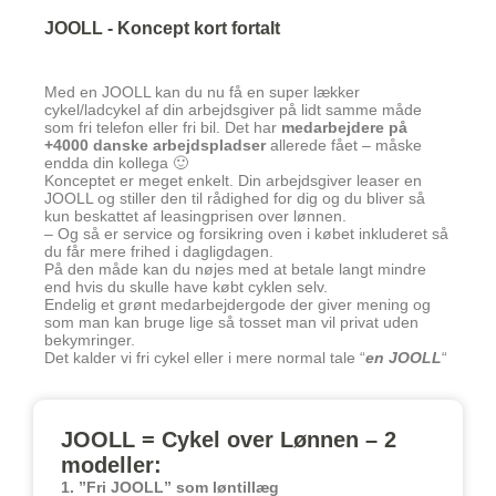
JOOLL - Koncept kort fortalt
Med en JOOLL kan du nu få en super lækker
cykel/ladcykel af din arbejdsgiver på lidt samme måde
som fri telefon eller fri bil. Det har
medarbejdere på
+4000 danske arbejdspladser
allerede fået – måske
endda din kollega 🙂
Konceptet er meget enkelt. Din arbejdsgiver leaser en
JOOLL og stiller den til rådighed for dig og du bliver så
kun beskattet af leasingprisen over lønnen.
– Og så er service og forsikring oven i købet inkluderet så
du får mere frihed i dagligdagen.
På den måde kan du nøjes med at betale langt mindre
end hvis du skulle have købt cyklen selv.
Endelig et grønt medarbejdergode der giver mening og
som man kan bruge lige så tosset man vil privat uden
bekymringer.
Det kalder vi fri cykel eller i mere normal tale “
en JOOLL
“
JOOLL = Cykel over Lønnen – 2
modeller:
1. ”Fri JOOLL” som løntillæg