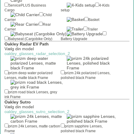
ServicePLUS Business
4-Kids
Cargo
setup
Child
Carrier
Basket
Rear
Carrier
Trailer
Babyseat (Cargobike Only)
Battery Upgrade
Oakley Radar EV Path
Vælg din model
oakley_glasses_radar_selection_2
prizm deep water polarized
prizm 24k polarized Lenses,
Lenses, matte black Frame
polished black Frame
prizm road black Lenses, grey
ink Frame
Oakley Sutro
Vælg din model
oakley_glasses_sutro_selection_2
prizm 24k Lenses, matte carbon
prizm sapphire Lenses,
Frame
polished black Frame