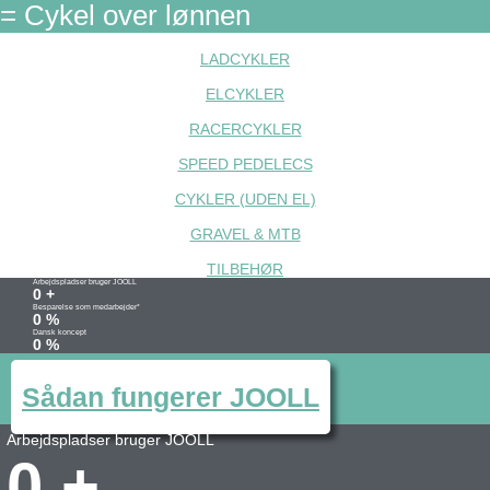
= Cykel over lønnen
LADCYKLER
ELCYKLER
RACERCYKLER
SPEED PEDELECS
CYKLER (UDEN EL)
GRAVEL & MTB
TILBEHØR
Arbejdspladser bruger JOOLL
0
+
Besparelse som medarbejder*
0
%
Dansk koncept
0
%
Sådan fungerer JOOLL
Arbejdspladser bruger JOOLL
0
+