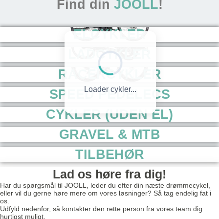
Find din
JOOLL
!
EL
CYKLER
LAD
CYKLER
RACER
CYKLER
Loader cykler...
SPEED PEDELECS
CYKLER (UDEN EL)
GRAVEL & MTB
TILBEHØR
Lad os høre fra dig!
Har du spørgsmål til JOOLL, leder du efter din næste drømmecykel,
eller vil du gerne høre mere om vores løsninger? Så tag endelig fat i
os.
Udfyld nedenfor, så kontakter den rette person fra vores team dig
hurtigst muligt.