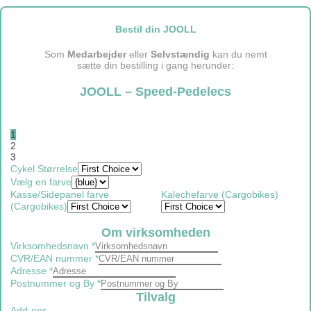
Bestil din JOOLL
Som
Medarbejder
eller
Selvstændig
kan du nemt
sætte din bestilling i gang herunder:
JOOLL – Speed-Pedelecs
1
2
3
Cykel Størrelse
Vælg en farve
Kasse/Sidepanel farve
Kalechefarve (Cargobikes)
(Cargobikes)
Om virksomheden
Virksomhedsnavn
*
CVR/EAN nummer
*
Adresse
*
Postnummer og By
*
Tilvalg
Add-ons