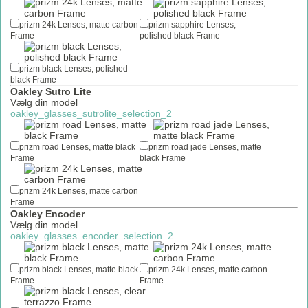
prizm 24k Lenses, matte carbon
prizm sapphire Lenses,
Frame
polished black Frame
prizm black Lenses, polished
black Frame
Oakley Sutro Lite
Vælg din model
oakley_glasses_sutrolite_selection_2
prizm road Lenses, matte black
prizm road jade Lenses, matte
Frame
black Frame
prizm 24k Lenses, matte carbon
Frame
Oakley Encoder
Vælg din model
Net
oakley_glasses_encoder_selection_2
By
Frame
prizm black Lenses, matte black
prizm 24k Lenses, matte carbon
Frame
Frame