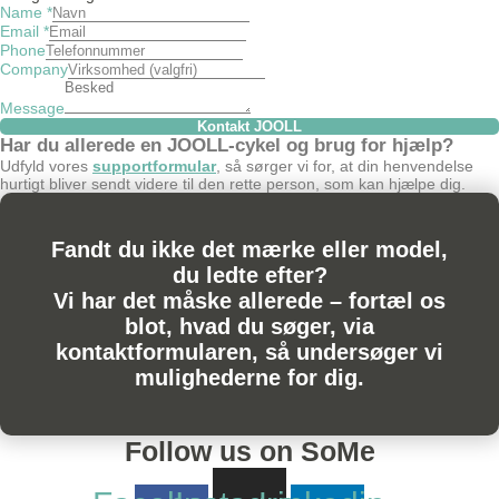
Name
*
Email
*
Phone
Company
Message
Kontakt JOOLL
Har du allerede en JOOLL-cykel og brug for hjælp?
Udfyld vores
supportformular
, så sørger vi for, at din henvendelse
hurtigt bliver sendt videre til den rette person, som kan hjælpe dig.
Fandt du ikke det mærke eller model,
du ledte efter?
Vi har det måske allerede – fortæl os
blot, hvad du søger, via
kontaktformularen, så undersøger vi
mulighederne for dig.
Follow us on SoMe