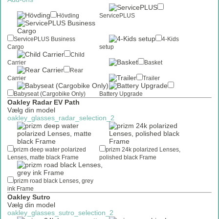
Hövding
ServicePLUS
ServicePLUS Business
4-Kids
Cargo
setup
Child
Carrier
Basket
Rear
Carrier
Trailer
Babyseat (Cargobike Only)
Battery Upgrade
Oakley Radar EV Path
Vælg din model
oakley_glasses_radar_selection_2
prizm deep water polarized
prizm 24k polarized Lenses,
Lenses, matte black Frame
polished black Frame
prizm road black Lenses, grey
ink Frame
Oakley Sutro
Vælg din model
oakley_glasses_sutro_selection_2