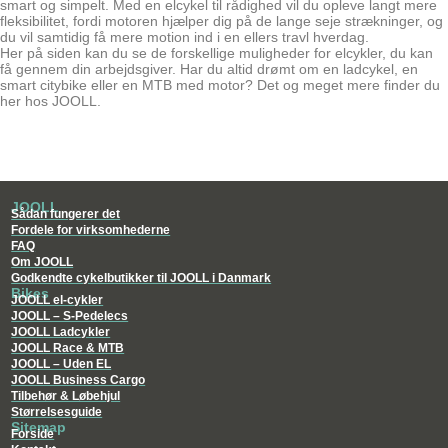
smart og simpelt. Med en elcykel til rådighed vil du opleve langt mere
fleksibilitet, fordi motoren hjælper dig på de lange seje strækninger, og
du vil samtidig få mere motion ind i en ellers travl hverdag.
Her på siden kan du se de forskellige muligheder for elcykler, du kan
få gennem din arbejdsgiver. Har du altid drømt om en ladcykel, en
smart citybike eller en MTB med motor? Det og meget mere finder du
her hos JOOLL.
JOOLL
Sådan fungerer det
Fordele for virksomhederne
FAQ
Om JOOLL
Godkendte cykelbutikker til JOOLL i Danmark
Bikes
JOOLL el-cykler
JOOLL – S-Pedelecs
JOOLL Ladcykler
JOOLL Race & MTB
JOOLL – Uden EL
JOOLL Business Cargo
Tilbehør & Løbehjul
Størrelsesguide
Sitemap
Forside