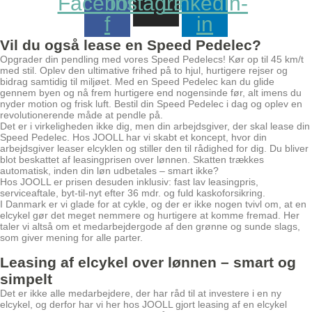
Facebook-
Instagram
Linkedin-
f
in
Vil du også lease en Speed Pedelec?
Opgrader din pendling med vores Speed Pedelecs! Kør op til 45 km/t
med stil. Oplev den ultimative frihed på to hjul, hurtigere rejser og
bidrag samtidig til miljøet. Med en Speed Pedelec kan du glide
gennem byen og nå frem hurtigere end nogensinde før, alt imens du
nyder motion og frisk luft. Bestil din Speed Pedelec i dag og oplev en
revolutionerende måde at pendle på.
Det er i virkeligheden ikke dig, men din arbejdsgiver, der skal lease din
Speed Pedelec. Hos JOOLL har vi skabt et koncept, hvor din
arbejdsgiver leaser elcyklen og stiller den til rådighed for dig. Du bliver
blot beskattet af leasingprisen over lønnen. Skatten trækkes
automatisk, inden din løn udbetales – smart ikke?
Hos JOOLL er prisen desuden inklusiv: fast lav leasingpris,
serviceaftale, byt-til-nyt efter 36 mdr. og fuld kaskoforsikring.
I Danmark er vi glade for at cykle, og der er ikke nogen tvivl om, at en
elcykel gør det meget nemmere og hurtigere at komme fremad. Her
taler vi altså om et medarbejdergode af den grønne og sunde slags,
som giver mening for alle parter.
Leasing af elcykel over lønnen – smart og
simpelt
Det er ikke alle medarbejdere, der har råd til at investere i en ny
elcykel, og derfor har vi her hos JOOLL gjort leasing af en elcykel