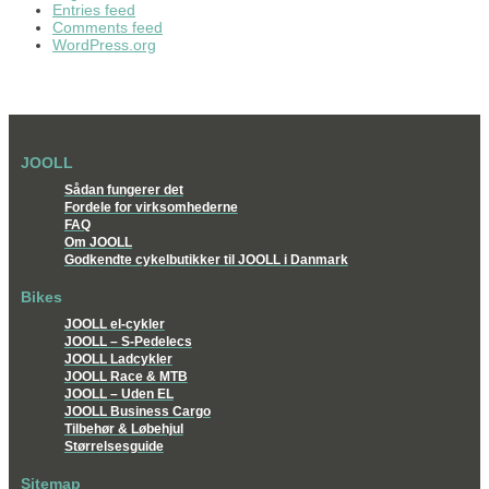
Entries feed
Comments feed
WordPress.org
JOOLL
Sådan fungerer det
Fordele for virksomhederne
FAQ
Om JOOLL
Godkendte cykelbutikker til JOOLL i Danmark
Bikes
JOOLL el-cykler
JOOLL – S-Pedelecs
JOOLL Ladcykler
JOOLL Race & MTB
JOOLL – Uden EL
JOOLL Business Cargo
Tilbehør & Løbehjul
Størrelsesguide
Sitemap