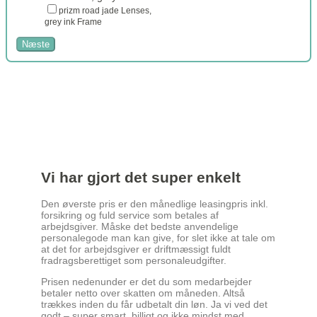
prizm road jade Lenses,
grey ink Frame
Næste
Vi har gjort det super enkelt
Den øverste pris er den månedlige leasingpris inkl.
forsikring og fuld service som betales af
arbejdsgiver. Måske det bedste anvendelige
personalegode man kan give, for slet ikke at tale om
at det for arbejdsgiver er driftmæssigt fuldt
fradragsberettiget som personaleudgifter.
Prisen nedenunder er det du som medarbejder
betaler netto over skatten om måneden. Altså
trækkes inden du får udbetalt din løn. Ja vi ved det
godt – super smart, billigt og ikke mindst med