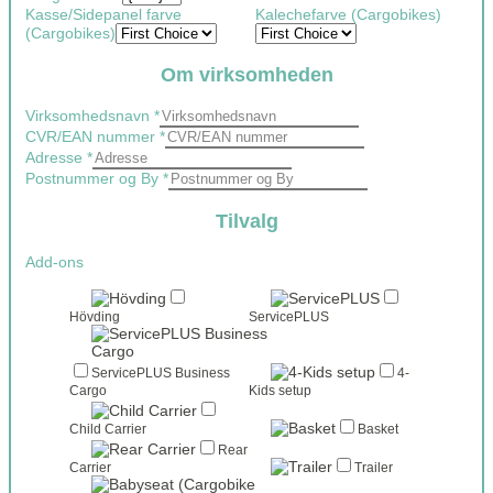
Kasse/Sidepanel farve
Kalechefarve (Cargobikes)
(Cargobikes)
Om virksomheden
Virksomhedsnavn
*
CVR/EAN nummer
*
Adresse
*
Postnummer og By
*
Tilvalg
Add-ons
Hövding
ServicePLUS
ServicePLUS Business
4-
Cargo
Kids setup
Child Carrier
Basket
Rear
Carrier
Trailer