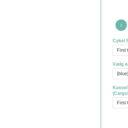
1
Cykel S
Vælg e
Kasse/
(Cargo