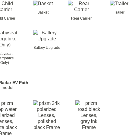
Basket
Trailer
ld Carrier
Rear Carrier
Battery Upgrade
abyseat
argobike
Only)
Radar EV Path
n model