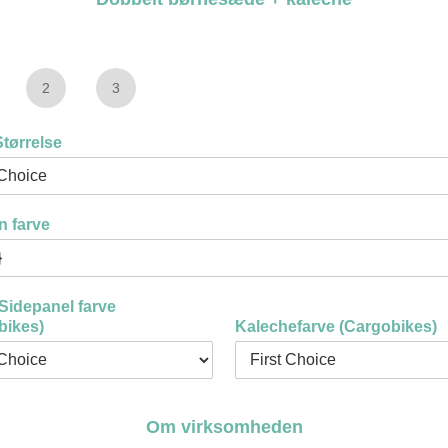
2
3
tørrelse
n farve
Sidepanel farve
bikes)
Kalechefarve (Cargobikes)
Om virksomheden