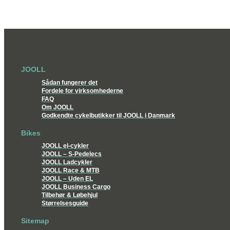
JOOLL
Sådan fungerer det
Fordele for virksomhederne
FAQ
Om JOOLL
Godkendte cykelbutikker til JOOLL i Danmark
Bikes
JOOLL el-cykler
JOOLL – S-Pedelecs
JOOLL Ladcykler
JOOLL Race & MTB
JOOLL – Uden EL
JOOLL Business Cargo
Tilbehør & Løbehjul
Størrelsesguide
Sitemap