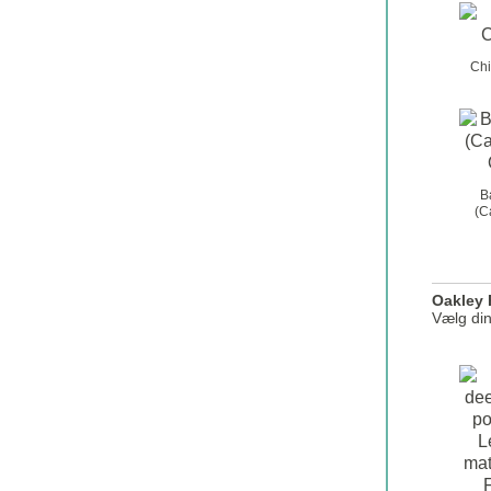
y
*
Chi
B
(C
Oakley 
Vælg di
o
a
k
l
e
y
_