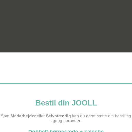
Bestil din JOOLL
Som
Medarbejder
eller
Selvstændig
kan du nemt sætte din bestilling
i gang herunder:
Dobbelt børnesæde + kaleche