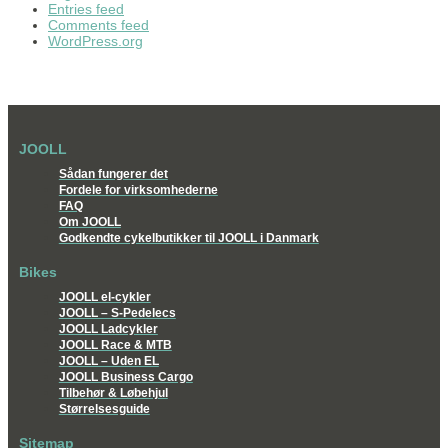
Entries feed
Comments feed
WordPress.org
JOOLL
Sådan fungerer det
Fordele for virksomhederne
FAQ
Om JOOLL
Godkendte cykelbutikker til JOOLL i Danmark
Bikes
JOOLL el-cykler
JOOLL – S-Pedelecs
JOOLL Ladcykler
JOOLL Race & MTB
JOOLL – Uden EL
JOOLL Business Cargo
Tilbehør & Løbehjul
Størrelsesguide
Sitemap