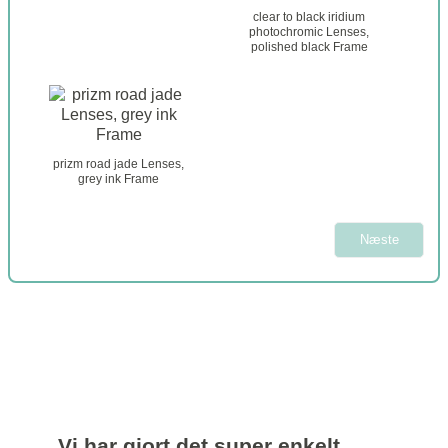
s
_
clear to black iridium
e
g
photochromic Lenses,
l
polished black Frame
l
e
a
c
s
t
s
i
e
o
s
n
prizm road jade Lenses,
_
_
grey ink Frame
j
2
a
w
Næste
b
r
e
a
k
e
r
_
s
e
Vi har gjort det super enkelt