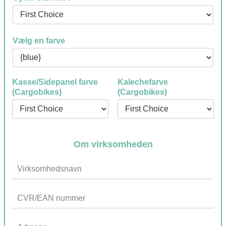
Vælg en farve
Kasse/Sidepanel farve
Kalechefarve
(Cargobikes)
(Cargobikes)
Om virksomheden
V
i
r
C
k
V
s
R
o
A
/
m