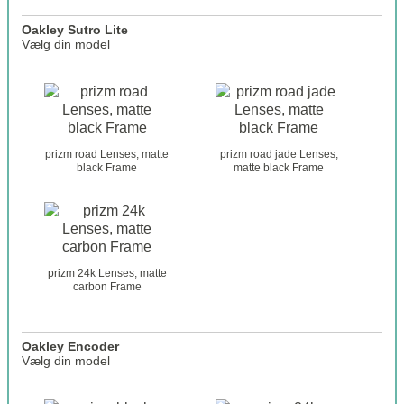
_
Oakley Sutro Lite
s
Vælg din model
u
t
o
r
a
o
k
_
l
s
e
prizm road Lenses, matte
prizm road jade Lenses,
e
y
black Frame
matte black Frame
l
_
e
g
c
l
t
a
i
s
o
prizm 24k Lenses, matte
s
n
carbon Frame
e
_
s
2
_
Oakley Encoder
s
Vælg din model
u
t
o
r