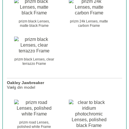
a
o
k
l
l
i
e
prizm black Lenses,
prizm 24k Lenses, matte
t
y
matte black Frame
carbon Frame
e
_
_
g
s
l
e
a
l
s
e
prizm black Lenses, clear
s
c
terrazzo Frame
e
t
s
i
_
o
Oakley Jawbreaker
e
n
Vælg din model
n
_
c
2
o
o
a
d
k
e
l
r
e
prizm road Lenses,
_
y
polished white Frame