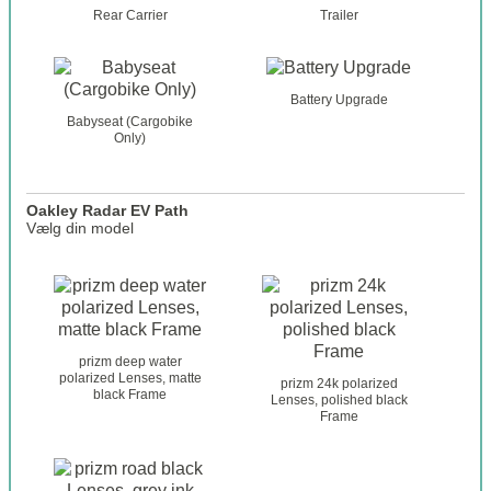
Rear Carrier
Trailer
Battery Upgrade
Babyseat (Cargobike
Only)
Oakley Radar EV Path
Vælg din model
o
a
k
l
e
prizm deep water
y
polarized Lenses, matte
prizm 24k polarized
black Frame
_
Lenses, polished black
Frame
g
l
a
s