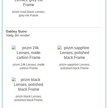
s
e
prizm road black Lenses,
s
grey ink Frame
_
r
a
Oakley Sutro
d
Vælg din model
a
r
o
_
a
s
k
e
l
l
e
prizm 24k Lenses, matte
prizm sapphire Lenses,
e
y
carbon Frame
polished black Frame
c
_
t
g
i
l
o
a
n
s
_
prizm black Lenses,
s
2
polished black Frame
e
s