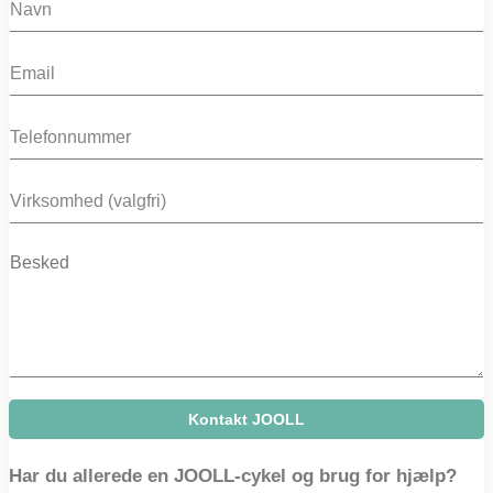
a
m
E
e
m
*
a
P
i
h
l
o
*
C
n
o
e
m
M
p
e
a
s
n
s
y
a
g
e
Kontakt JOOLL
Har du allerede en JOOLL-cykel og brug for hjælp?