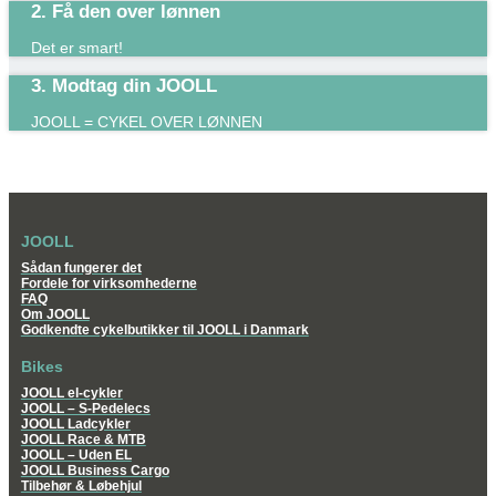
2. Få den over lønnen
Det er smart!​
3. Modtag din JOOLL
JOOLL = CYKEL OVER LØNNEN
JOOLL
Sådan fungerer det
Fordele for virksomhederne
FAQ
Om JOOLL
Godkendte cykelbutikker til JOOLL i Danmark
Bikes
JOOLL el-cykler
JOOLL – S-Pedelecs
JOOLL Ladcykler
JOOLL Race & MTB
JOOLL – Uden EL
JOOLL Business Cargo
Tilbehør & Løbehjul