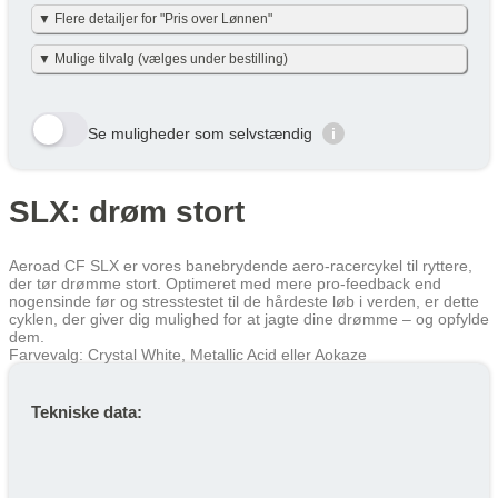
▼ Flere detailjer for "Pris over Lønnen"
Vi har gjort det enkelt og har allerede lavet beregningerne for dig i
▼ Mulige tilvalg (vælges under bestilling)
nettoudgiften + skat pr. måned – det er baseret på nettoskat + evt.
eget nettobidrag pr. måned (efter skat og inkl. moms). Eget
nettobidraget er beregnet med en dansk gennemsnitslig
Her viser vi et udvalg af de tilvalg der kan vælges. Tryk på den
skatteprocent på 40 % og uden am-bidrag, som man ikke skal
gule bestil knap og se alle tilvalg du kan vælge til denne cykel
betale ved cykel over lønnen. (effektiv skatteprocent: 32%). Skatten
Se muligheder som selvstændig
i
kan variere en smule efter personlig skatteprocent.
Velbekomme 🙂
Row 1, Cell 1
Row 1, Cell 2
Row 2, Cell 1
Row 2, Cell 2
SLX: drøm stort
Cykel over lønnen (Netto) /
År
Skat/måned
Row 3, Cell 1
Row 3, Cell 2
Måned
År 1
719 kr
719 kr
Aeroad CF SLX er vores banebrydende aero-racercykel til ryttere,
der tør drømme stort. Optimeret med mere pro-feedback end
År 2
494 kr
494 kr
nogensinde før og stresstestet til de hårdeste løb i verden, er dette
cyklen, der giver dig mulighed for at jagte dine drømme – og opfylde
År 3
385 kr
385 kr
dem.
Farvevalg: Crystal White, Metallic Acid eller Aokaze
Gennemsnit
533 kr
533 kr
Lær mere hvordan JOOLL fungerer
her
Tekniske data: