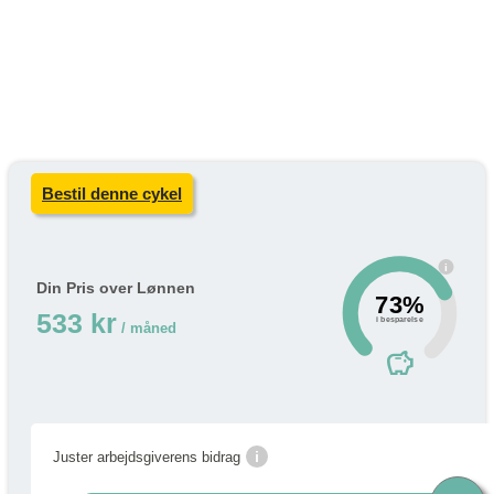
Bestil denne cykel
i
Din Pris over Lønnen
73%
533 kr
i besparelse
/ måned
savings
i
Juster arbejdsgiverens bidrag