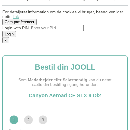
For detaljeret information om de cookies vi bruger, besøg venligst
dette
link
Gem præferencer
Login with PIN
Login
x
Bestil din JOOLL
Som
Medarbejder
eller
Selvstændig
kan du nemt
sætte din bestilling i gang herunder:
Canyon Aeroad CF SLX 9 Di2
1
2
3