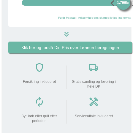
chevron_left
chevr
1.799kr
Fuldt fradrag i virksomhedens skattepligtige indkomst
keyboard_double_arrow_down
Klik her og forstå Din Pris over Lønnen beregningen
1.799 kr
i
Pakkens pris pr måned
do_not_disturb_on
shield
local_shipping
Din arbejdsgiver
bidrager med
1.799 kr
Forsikring inkluderet
Gratis samling og levering i
hele DK
Din lønnedgang (før skat | efter
0 kr
0 kr
skat)
autorenew
handyman
add_circle
Beskatning (lidt som fri mobil)
533 kr
Byt, køb eller quit efter
Serviceaftale inkluderet
perioden
Din Pris over Lønnen
533 kr