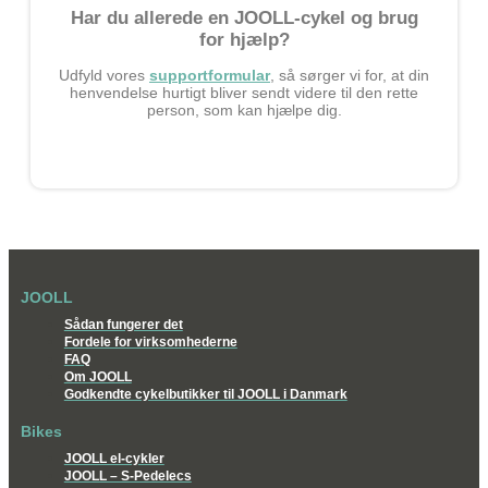
Har du allerede en JOOLL-cykel og brug
for hjælp?
Udfyld vores
supportformular
, så sørger vi for, at din
henvendelse hurtigt bliver sendt videre til den rette
person, som kan hjælpe dig.
JOOLL
Sådan fungerer det
Fordele for virksomhederne
FAQ
Om JOOLL
Godkendte cykelbutikker til JOOLL i Danmark
Bikes
JOOLL el-cykler
JOOLL – S-Pedelecs