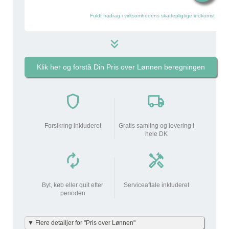
Fuldt fradrag i virksomhedens skattepligtige indkomst
keyboard_double_arrow_down
Klik her og forstå Din Pris over Lønnen beregningen
Pakkens pris pr måned
1.174 kr
i
shield
local_shipping
do_not_disturb_on
Din arbejdsgiver
bidrager
Forsikring inkluderet
Gratis samling og levering i
1.174 kr
med
hele DK
autorenew
handyman
Din lønnedgang (før skat
0 kr
0 kr
| efter skat)
add_circle
Byt, køb eller quit efter
Serviceaftale inkluderet
perioden
Beskatning (lidt som fri
349 kr
mobil)
▼ Flere detailjer for "Pris over Lønnen"
Din Pris over Lønnen
349 kr