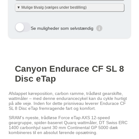
Vi har gjort det enkelt og har allerede lavet beregningerne
▼ Mulige tilvalg (vælges under bestilling)
for dig i nettoudgiften + skat pr. måned – det er baseret på
nettoskat + evt. eget nettobidrag pr. måned (efter skat og
inkl. moms). Eget nettobidraget er beregnet med en dansk
Her viser vi et udvalg af de tilvalg der kan vælges. Tryk på
gennemsnitslig skatteprocent på 40 % og uden am-bidrag,
den gule bestil knap og se alle tilvalg du kan vælge til
som man ikke skal betale ved cykel over lønnen. (effektiv
Se muligheder som selvstændig
i
denne cykel
skatteprocent: 32%). Skatten kan variere en smule efter
personlig skatteprocent.
Velbekomme 🙂
Row 1, Cell 1
Row 1, Cell 2
Row 2, Cell 1
Row 2, Cell 2
Cykel over lønnen
År
Skat/måned
Row 3, Cell 1
Row 3, Cell 2
(Netto) / Måned
År 1
469 kr
469 kr
Canyon Endurace CF SL 8
År 2
325 kr
325 kr
Disc eTap
År 3
255 kr
255 kr
Afslappet køreposition, carbon ramme, trådløst gearskifte,
Gennemsnit
349 kr
349 kr
wattmåler – med denne endurancecykel kan du cykle hurtigt
på alle veje. Inden for dette prisniveau leverer Endurace CF
Lær mere hvordan JOOLL fungerer
her
SL 8 Disc eTap fremragende fart og komfort.
SRAM’s nyeste, trådløse Force eTap AXS 12-speed
geargruppe, spider-baseret Quarq wattmåler, DT Swiss ERC
1400 carbonhjul samt 30 mm Continental GP 5000 dæk
kombineres til en absolut førende opsætning.