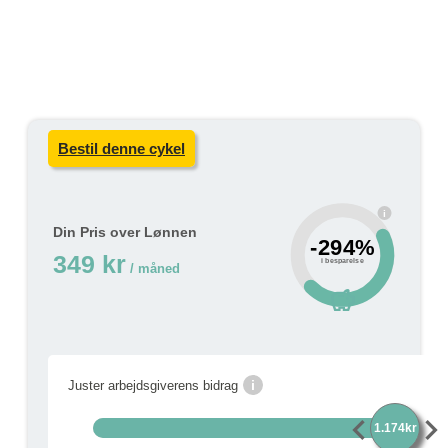
Bestil denne cykel
i
Din Pris over Lønnen
-294%
349 kr
i besparelse
/ måned
savings
i
Juster arbejdsgiverens bidrag
chevron_left
chevron_rig
1.174kr