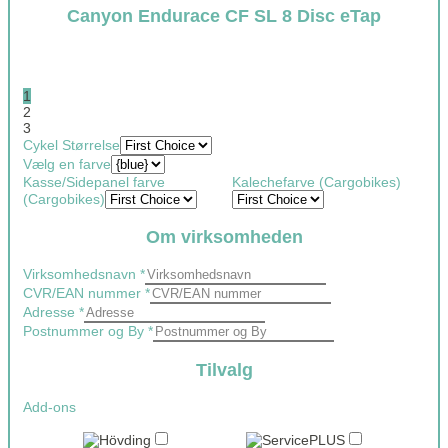
Canyon Endurace CF SL 8 Disc eTap
1
2
3
Cykel Størrelse
Vælg en farve
Kasse/Sidepanel farve
Kalechefarve (Cargobikes)
(Cargobikes)
Om virksomheden
brugere
Virksomhedsnavn
*
bike_category
CVR/EAN nummer
*
taxable_amount1_v02
Adresse
*
Postnummer og By
*
Tilvalg
Add-ons