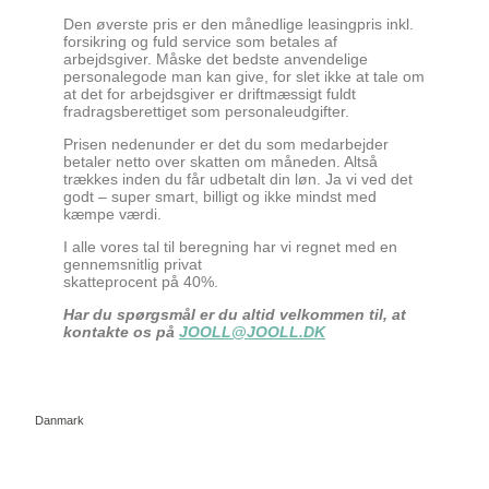
Den øverste pris er den månedlige leasingpris inkl.
forsikring og fuld service som betales af
arbejdsgiver. Måske det bedste anvendelige
personalegode man kan give, for slet ikke at tale om
at det for arbejdsgiver er driftmæssigt fuldt
fradragsberettiget som personaleudgifter.
Prisen nedenunder er det du som medarbejder
betaler netto over skatten om måneden. Altså
trækkes inden du får udbetalt din løn. Ja vi ved det
godt – super smart, billigt og ikke mindst med
kæmpe værdi.
I alle vores tal til beregning har vi regnet med en
gennemsnitlig privat
skatteprocent på 40%.
Har du spørgsmål er du altid velkommen til, at
kontakte os på
JOOLL@JOOLL.DK