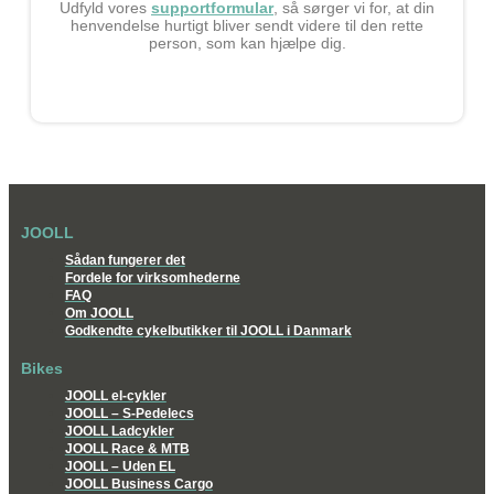
Udfyld vores
supportformular
, så sørger vi for, at din
henvendelse hurtigt bliver sendt videre til den rette
person, som kan hjælpe dig.
JOOLL
Sådan fungerer det
Fordele for virksomhederne
FAQ
Om JOOLL
Godkendte cykelbutikker til JOOLL i Danmark
Bikes
JOOLL el-cykler
JOOLL – S-Pedelecs
JOOLL Ladcykler
JOOLL Race & MTB
JOOLL – Uden EL
JOOLL Business Cargo