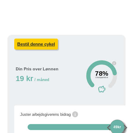
Bestil denne cykel
i
Din Pris over Lønnen
78%
19 kr
i besparelse
/ måned
savings
i
Juster arbejdsgiverens bidrag
chevron_left
chevron_right
49kr