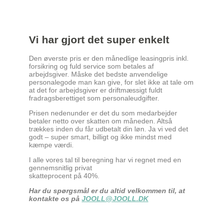
Vi har gjort det super enkelt
Den øverste pris er den månedlige leasingpris inkl.
forsikring og fuld service som betales af
arbejdsgiver. Måske det bedste anvendelige
personalegode man kan give, for slet ikke at tale om
at det for arbejdsgiver er driftmæssigt fuldt
fradragsberettiget som personaleudgifter.
Prisen nedenunder er det du som medarbejder
betaler netto over skatten om måneden. Altså
trækkes inden du får udbetalt din løn. Ja vi ved det
godt – super smart, billigt og ikke mindst med
kæmpe værdi.
I alle vores tal til beregning har vi regnet med en
gennemsnitlig privat
skatteprocent på 40%.
Har du spørgsmål er du altid velkommen til, at
kontakte os på
JOOLL@JOOLL.DK