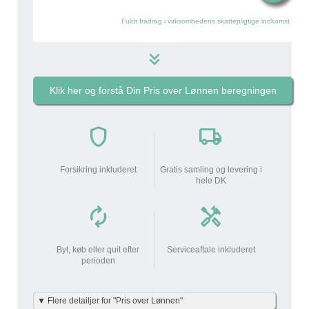
Fuldt fradrag i virksomhedens skattepligtige indkomst
keyboard_double_arrow_down
Klik her og forstå Din Pris over Lønnen beregningen
Pakkens pris pr måned
49 kr
i
shield
local_shipping
do_not_disturb_on
Din arbejdsgiver
bidrager
Forsikring inkluderet
Gratis samling og levering i
49 kr
med
hele DK
autorenew
handyman
Din lønnedgang (før skat
0 kr
0 kr
| efter skat)
add_circle
Byt, køb eller quit efter
Serviceaftale inkluderet
perioden
Beskatning (lidt som fri
19 kr
mobil)
▼ Flere detailjer for "Pris over Lønnen"
Din Pris over Lønnen
19 kr