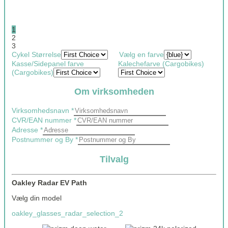
1
2
3
Cykel Størrelse
Vælg en farve
Kasse/Sidepanel farve
Kalechefarve (Cargobikes)
(Cargobikes)
Om virksomheden
Virksomhedsnavn
*
totaltax1_v02
CVR/EAN nummer
*
Layout
Adresse
*
Bike
Postnummer og By
*
Tilvalg
Oakley Radar EV Path
Vælg din model
oakley_glasses_radar_selection_2