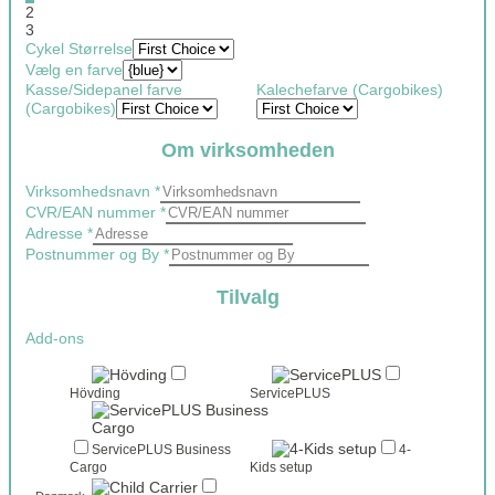
2
3
Cykel Størrelse
Vælg en farve
Kasse/Sidepanel farve
Kalechefarve (Cargobikes)
(Cargobikes)
Om virksomheden
Virksomhedsnavn
*
CVR/EAN nummer
*
Adresse
*
Postnummer og By
*
Tilvalg
Add-ons
Hövding
ServicePLUS
ServicePLUS Business
4-
Cargo
Kids setup