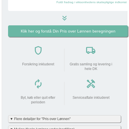
Fuldt fradrag i virksomhedens skattepligtige indkomst
keyboard_double_arrow_down
Klik her og forstå Din Pris over Lønnen beregningen
689 kr
i
Pakkens pris pr måned
do_not_disturb_on
shield
local_shipping
Din arbejdsgiver
bidrager med
689 kr
Forsikring inkluderet
Gratis samling og levering i
hele DK
Din lønnedgang (før skat | efter
0 kr
0 kr
skat)
autorenew
handyman
add_circle
Beskatning (lidt som fri mobil)
207 kr
Byt, køb eller quit efter
Serviceaftale inkluderet
perioden
Din Pris over Lønnen
207 kr
▼ Flere detailjer for "Pris over Lønnen"
Vi har gjort det enkelt og har allerede lavet beregningerne for dig i