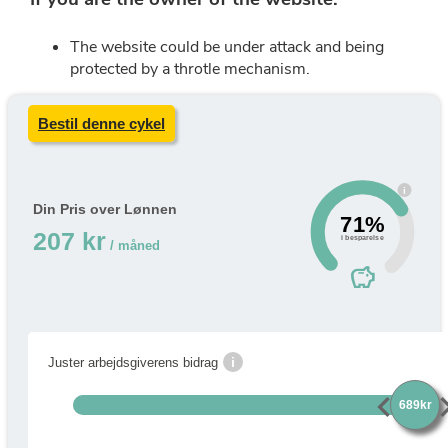
Bestil denne cykel
i
Din Pris over Lønnen
71%
207 kr
i besparelse
/ måned
savings
i
Juster arbejdsgiverens bidrag
chevron_left
chevro
689kr