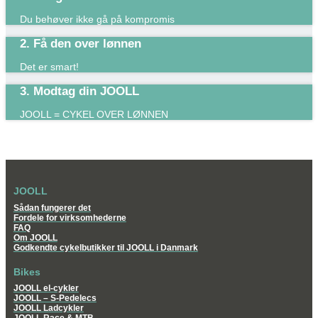
Du behøver ikke gå på kompromis
2. Få den over lønnen
Det er smart!​
3. Modtag din JOOLL
JOOLL = CYKEL OVER LØNNEN
JOOLL
Sådan fungerer det
Fordele for virksomhederne
FAQ
Om JOOLL
Godkendte cykelbutikker til JOOLL i Danmark
Bikes
JOOLL el-cykler
JOOLL – S-Pedelecs
JOOLL Ladcykler