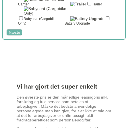
Carrier
Trailer
Babyseat (Cargobike
Only)
Battery Upgrade
Total
Næste
(Cargobikes)
taxable_amount1_v02
Vi har gjort det super enkelt
Den øverste pris er den månedlige leasingpris inkl.
forsikring og fuld service som betales af
arbejdsgiver. Måske det bedste anvendelige
personalegode man kan give, for slet ikke at tale om
at det for arbejdsgiver er driftmæssigt fuldt
fradragsberettiget som personaleudgifter.