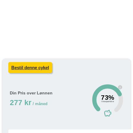
Bestil denne cykel
i
Din Pris over Lønnen
73%
277 kr
i besparelse
/ måned
savings