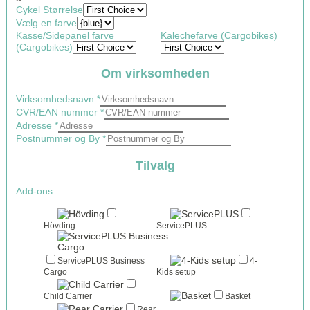
Cykel Størrelse
Vælg en farve
Kasse/Sidepanel farve
Kalechefarve (Cargobikes)
(Cargobikes)
Om virksomheden
Virksomhedsnavn
*
CVR/EAN nummer
*
Adresse
*
Postnummer og By
*
Tilvalg
Add-ons
Hövding
ServicePLUS
ServicePLUS Business
4-
Cargo
Kids setup
Child Carrier
Basket
Rear