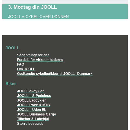
3. Modtag din JOOLL
JOOLL = CYKEL OVER LØNNEN
JOOLL
Sådan fungerer det
Fordele for virksomhederne
FAQ
Om JOOLL
Godkendte cykelbutikker til JOOLL i Danmark
Bikes
JOOLL el-cykler
JOOLL – S-Pedelecs
JOOLL Ladcykler
JOOLL Race & MTB
JOOLL – Uden EL
JOOLL Business Cargo
Tilbehør & Løbehjul
Størrelsesguide