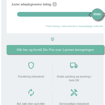
i
Juster arbejdsgiverens bidrag
chevron_left
chevro
959kr
Fuldt fradrag i virksomhedens skattepligtige indkomst
keyboard_double_arrow_down
Klik her og forstå Din Pris over Lønnen beregningen
959 kr
i
Pakkens pris pr måned
do_not_disturb_on
shield
local_shipping
Din arbejdsgiver
bidrager med
959 kr
Forsikring inkluderet
Gratis samling og levering i
hele DK
Din lønnedgang (før skat | efter
0 kr
0 kr
skat)
autorenew
handyman
add_circle
Beskatning (lidt som fri mobil)
277 kr
Byt, køb eller quit efter
Serviceaftale inkluderet