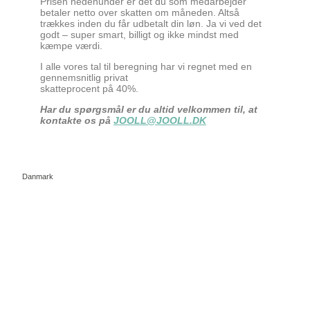
Prisen nedenunder er det du som medarbejder
betaler netto over skatten om måneden. Altså
trækkes inden du får udbetalt din løn. Ja vi ved det
godt – super smart, billigt og ikke mindst med
kæmpe værdi.
I alle vores tal til beregning har vi regnet med en
gennemsnitlig privat
skatteprocent på 40%.
Har du spørgsmål er du altid velkommen til, at
kontakte os på
JOOLL@JOOLL.DK