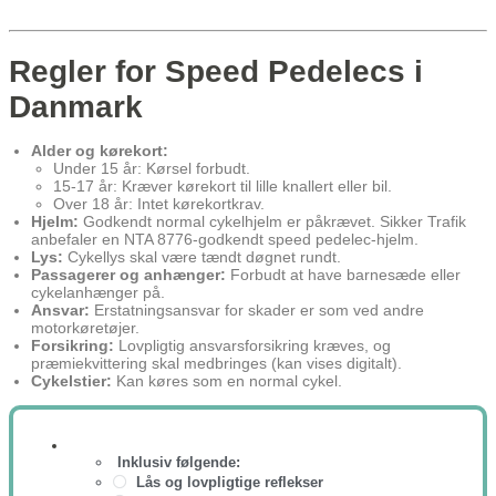
Regler for Speed Pedelecs i
Danmark
Alder og kørekort:
Under 15 år: Kørsel forbudt.
15-17 år: Kræver kørekort til lille knallert eller bil.
Over 18 år: Intet kørekortkrav.
Hjelm:
Godkendt normal cykelhjelm er påkrævet. Sikker Trafik
anbefaler en NTA 8776-godkendt speed pedelec-hjelm.
Lys:
Cykellys skal være tændt døgnet rundt.
Passagerer og anhænger:
Forbudt at have barnesæde eller
cykelanhænger på.
Ansvar:
Erstatningsansvar for skader er som ved andre
motorkøretøjer.
Forsikring:
Lovpligtig ansvarsforsikring kræves, og
præmiekvittering skal medbringes (kan vises digitalt).
Cykelstier:
Kan køres som en normal cykel.
Inklusiv følgende:
Lås og lovpligtige reflekser