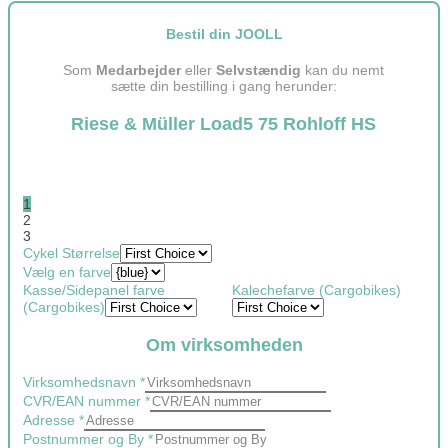
Bestil din JOOLL
Som
Medarbejder
eller
Selvstændig
kan du nemt
sætte din bestilling i gang herunder:
Riese & Müller Load5 75 Rohloff HS
1
2
3
Telefonnummer
Cykel Størrelse
Layout
Vælg en farve
oakley_glasses_sutrolite_emailtext
Kasse/Sidepanel farve
Kalechefarve (Cargobikes)
(Cargobikes)
Om virksomheden
Virksomhedsnavn
*
CVR/EAN nummer
*
Adresse
*
Postnummer og By
*