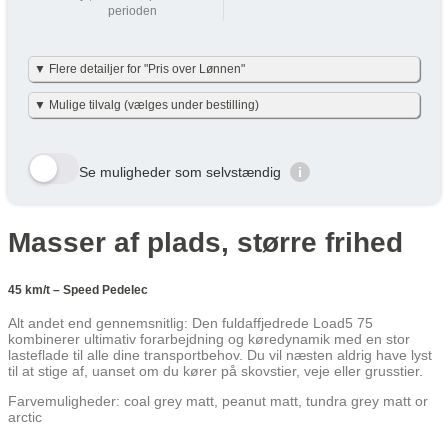
perioden
Din Pris over Lønnen
720 kr
▼ Flere detailjer for "Pris over Lønnen"
Vi har gjort det enkelt og har allerede lavet beregningerne for dig i
▼ Mulige tilvalg (vælges under bestilling)
nettoudgiften + skat pr. måned – det er baseret på nettoskat + evt.
eget nettobidrag pr. måned (efter skat og inkl. moms). Eget
nettobidraget er beregnet med en dansk gennemsnitslig
Her viser vi et udvalg af de tilvalg der kan vælges. Tryk på den
skatteprocent på 40 % og uden am-bidrag, som man ikke skal
gule bestil knap og se alle tilvalg du kan vælge til denne cykel
betale ved cykel over lønnen. (effektiv skatteprocent: 32%). Skatten
Se muligheder som selvstændig
i
kan variere en smule efter personlig skatteprocent.
Velbekomme 🙂
Row 1, Cell 1
Row 1, Cell 2
Row 2, Cell 1
Row 2, Cell 2
Masser af plads, større frihed
Cykel over lønnen (Netto) /
År
Skat/måned
Row 3, Cell 1
Row 3, Cell 2
Måned
År 1
947 kr
947 kr
45 km/t – Speed Pedelec
År 2
692 kr
692 kr
Alt andet end gennemsnitlig: Den fuldaffjedrede Load5 75
kombinerer ultimativ forarbejdning og køredynamik med en stor
År 3
522 kr
522 kr
lasteflade til alle dine transportbehov. Du vil næsten aldrig have lyst
til at stige af, uanset om du kører på skovstier, veje eller grusstier.
Gennemsnit
720 kr
720 kr
Farvemuligheder: coal grey matt, peanut matt, tundra grey matt or
Lær mere hvordan JOOLL fungerer
her
arctic