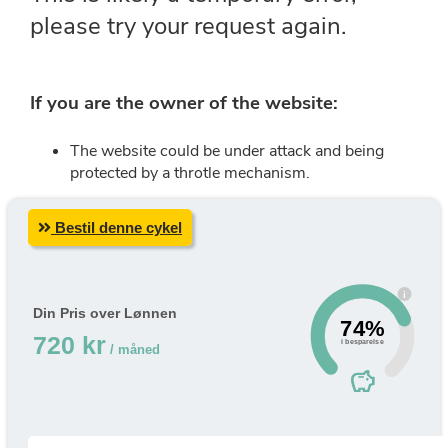
Bestil denne cykel
i
Din Pris over Lønnen
74%
720 kr
i besparelse
/ måned
savings