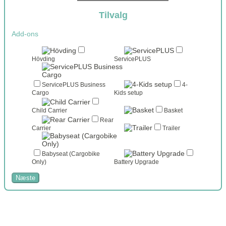
Tilvalg
Add-ons
Hövding
ServicePLUS
ServicePLUS Business
4-
Cargo
Kids setup
Child Carrier
Basket
Rear
Carrier
Trailer
Babyseat (Cargobike
Only)
Battery Upgrade
Næste