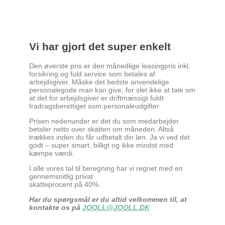
Vi har gjort det super enkelt
Den øverste pris er den månedlige leasingpris inkl.
forsikring og fuld service som betales af
arbejdsgiver. Måske det bedste anvendelige
personalegode man kan give, for slet ikke at tale om
at det for arbejdsgiver er driftmæssigt fuldt
fradragsberettiget som personaleudgifter.
Prisen nedenunder er det du som medarbejder
betaler netto over skatten om måneden. Altså
trækkes inden du får udbetalt din løn. Ja vi ved det
godt – super smart, billigt og ikke mindst med
kæmpe værdi.
I alle vores tal til beregning har vi regnet med en
gennemsnitlig privat
skatteprocent på 40%.
Har du spørgsmål er du altid velkommen til, at
kontakte os på
JOOLL@JOOLL.DK