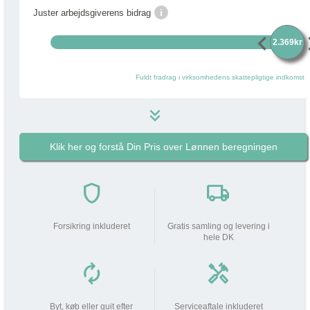
i
Juster arbejdsgiverens bidrag
chevron_left
chevr
2.369kr
Fuldt fradrag i virksomhedens skattepligtige indkomst
keyboard_double_arrow_down
Klik her og forstå Din Pris over Lønnen beregningen
2.369 kr
i
Pakkens pris pr måned
do_not_disturb_on
shield
local_shipping
Din arbejdsgiver
bidrager med
2.369 kr
Forsikring inkluderet
Gratis samling og levering i
hele DK
Din lønnedgang (før skat | efter
0 kr
0 kr
skat)
autorenew
handyman
add_circle
Beskatning (lidt som fri mobil)
720 kr
Byt, køb eller quit efter
Serviceaftale inkluderet