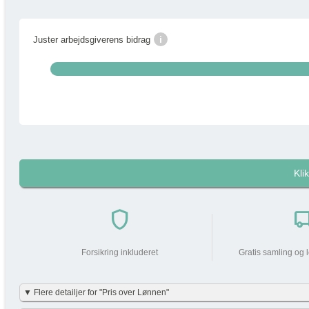
i
Juster arbejdsgiverens bidrag
Kli
i
Pakkens pris pr måned
shield
local_shi
Din arbejdsgiver
bidrager med
Forsikring inkluderet
Gratis samling og 
Din lønnedgang (før skat | efter skat)
▼ Flere detailjer for "Pris over Lønnen"