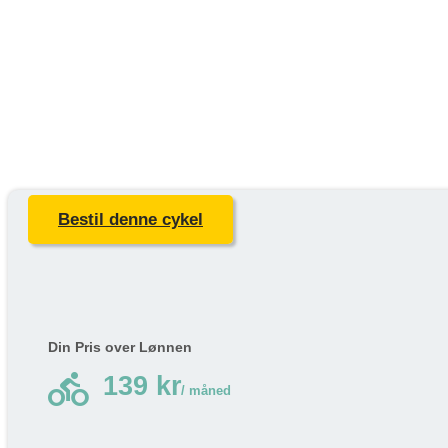
Bestil denne cykel
Din Pris over Lønnen
directions_bike
139 kr
/ måned