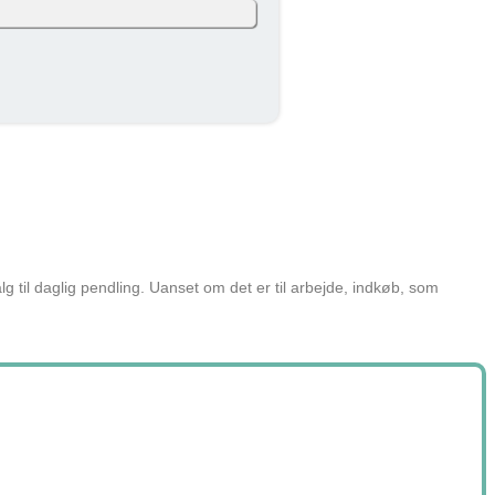
. måned (efter skat og inkl. moms). Eget
139 kr
skatteprocent: 32%). Skatten kan variere
139 kr
ned
alg til daglig pendling. Uanset om det er til arbejde, indkøb, som