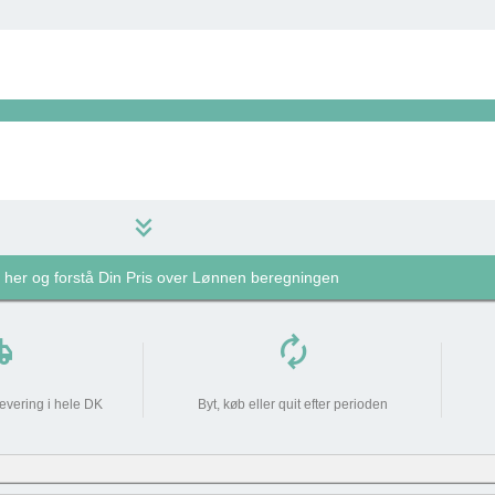
keyboard_double_arrow_down
k her og forstå Din Pris over Lønnen beregningen
479 kr
do_not_disturb_on
pping
autorenew
479 kr
levering i hele DK
Byt, køb eller quit efter perioden
0 kr