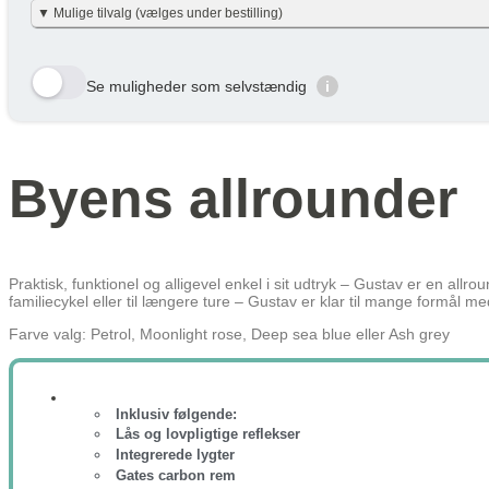
Vi har gjort det enkelt og har allerede lavet beregningerne for dig i nett
▼ Mulige tilvalg (vælges under bestilling)
Beskatning (lidt som fri mobil)
nettobidraget er beregnet med en dansk gennemsnitslig skatteprocent på 40
en smule efter personlig skatteprocent.
Velbekomme 🙂
Her viser vi et udvalg af de tilvalg der kan vælges. Tryk på den gule bestil 
Din Pris over Lønnen
Se muligheder som selvstændig
i
År
Skat/måned
Row 1, Cell 1
Row 2, Cell 1
År 1
191 kr
Row 3, Cell 1
År 2
136 kr
Byens allrounder
År 3
90 kr
Gennemsnit
139 kr
Lær mere hvordan JOOLL fungerer
her
Praktisk, funktionel og alligevel enkel i sit udtryk – Gustav er en allr
familiecykel eller til længere ture – Gustav er klar til mange formål me
Farve valg: Petrol, Moonlight rose, Deep sea blue eller Ash grey
Inklusiv følgende:
Lås og lovpligtige reflekser
Integrerede lygter
Gates carbon rem