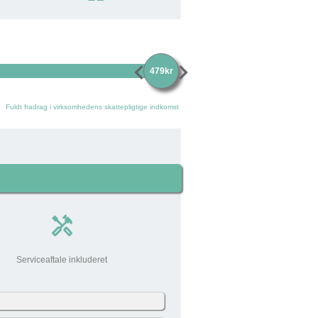
chevron_left
chevron_right
479kr
Fuldt fradrag i virksomhedens skattepligtige indkomst
handyman
Serviceaftale inkluderet
0 kr
add_circle