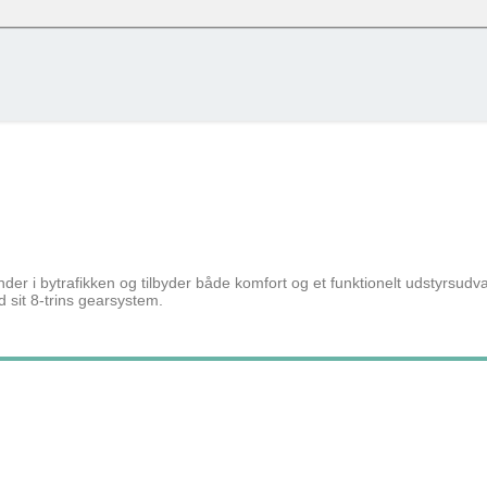
oudgiften + skat pr. måned – det er baseret på nettoskat + evt. eget nettobidrag pr
 % og uden am-bidrag, som man ikke skal betale ved cykel over lønnen. (effektiv 
knap og se alle tilvalg du kan vælge til denne cykel
Cykel over lønnen (Netto) / Må
Row 1, Cell 2
Row 2, Cell 2
191 kr
Row 3, Cell 2
136 kr
90 kr
139 kr
ounder i bytrafikken og tilbyder både komfort og et funktionelt udstyrsudv
d sit 8-trins gearsystem.