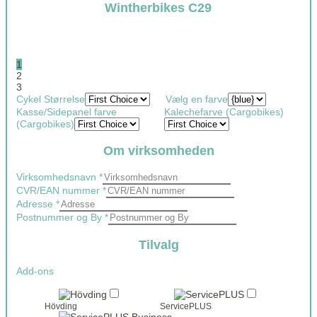
Wintherbikes C29
1
2
3
Cykel Størrelse
Vælg en farve
Kasse/Sidepanel farve
Kalechefarve (Cargobikes)
(Cargobikes)
Om virksomheden
Virksomhedsnavn
*
CVR/EAN nummer
*
Adresse
*
Postnummer og By
*
Tilvalg
Add-ons
Hövding
ServicePLUS