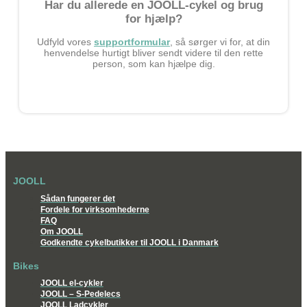
Har du allerede en JOOLL-cykel og brug
for hjælp?
Udfyld vores
supportformular
, så sørger vi for, at din
henvendelse hurtigt bliver sendt videre til den rette
person, som kan hjælpe dig.
JOOLL
Sådan fungerer det
Fordele for virksomhederne
FAQ
Om JOOLL
Godkendte cykelbutikker til JOOLL i Danmark
Bikes
JOOLL el-cykler
JOOLL – S-Pedelecs
JOOLL Ladcykler