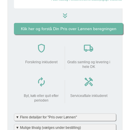
keyboard_double_arrow_down
Klik her og forstå Din Pris over Lønnen beregningen
Pakkens pris pr måned
279 kr
i
shield
local_shipping
do_not_disturb_on
Din arbejdsgiver
bidrager
Forsikring inkluderet
Gratis samling og levering i
279 kr
med
hele DK
autorenew
handyman
Din lønnedgang (før skat
0 kr
0 kr
| efter skat)
add_circle
Byt, køb eller quit efter
Serviceaftale inkluderet
perioden
Beskatning (lidt som fri
83 kr
mobil)
▼ Flere detailjer for "Pris over Lønnen"
Din Pris over Lønnen
83 kr
Vi har gjort det enkelt og har allerede lavet beregningerne
▼ Mulige tilvalg (vælges under bestilling)