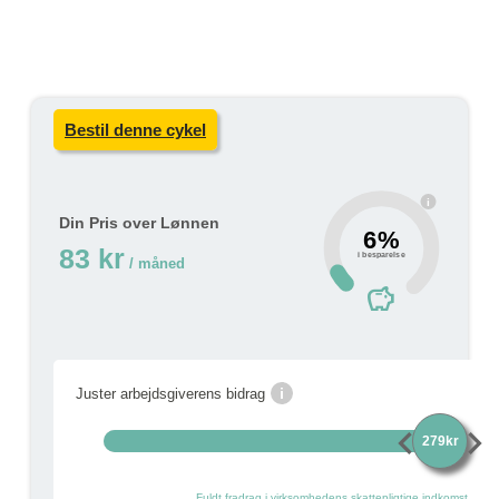
Bestil denne cykel
i
Din Pris over Lønnen
6%
83 kr
i besparelse
/ måned
savings
i
Juster arbejdsgiverens bidrag
chevron_left
chevron_right
279kr
Fuldt fradrag i virksomhedens skattepligtige indkomst