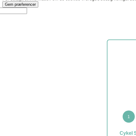
Gem præferencer
1
Cykel S