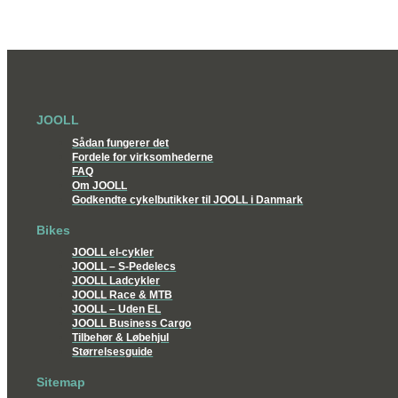
JOOLL
Sådan fungerer det
Fordele for virksomhederne
FAQ
Om JOOLL
Godkendte cykelbutikker til JOOLL i Danmark
Bikes
JOOLL el-cykler
JOOLL – S-Pedelecs
JOOLL Ladcykler
JOOLL Race & MTB
JOOLL – Uden EL
JOOLL Business Cargo
Tilbehør & Løbehjul
Størrelsesguide
Sitemap