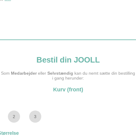
Bestil din JOOLL
Som
Medarbejder
eller
Selvstændig
kan du nemt sætte din bestilling
i gang herunder:
Kurv (front)
2
3
tørrelse