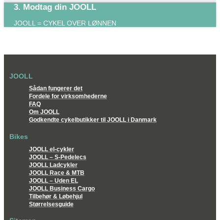
3. Modtag din JOOLL
JOOLL = CYKEL OVER LØNNEN
JOOLL
Sådan fungerer det
Fordele for virksomhederne
FAQ
Om JOOLL
Godkendte cykelbutikker til JOOLL i Danmark
Bikes
JOOLL el-cykler
JOOLL – S-Pedelecs
JOOLL Ladcykler
JOOLL Race & MTB
JOOLL – Uden EL
JOOLL Business Cargo
Tilbehør & Løbehjul
Størrelsesguide