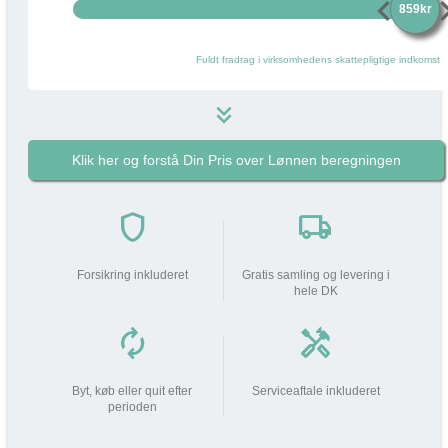
chevron_left
chevro
859kr
Fuldt fradrag i virksomhedens skattepligtige indkomst
keyboard_double_arrow_down
Klik her og forstå Din Pris over Lønnen beregningen
859 kr
i
Pakkens pris pr måned
do_not_disturb_on
shield
local_shipping
Din arbejdsgiver
bidrager med
859 kr
Forsikring inkluderet
Gratis samling og levering i
hele DK
Din lønnedgang (før skat | efter
0 kr
0 kr
skat)
autorenew
handyman
add_circle
Beskatning (lidt som fri mobil)
249 kr
Byt, køb eller quit efter
Serviceaftale inkluderet
perioden
Din Pris over Lønnen
249 kr