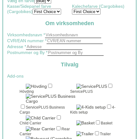
Vælg en farve
Kasse/Sidepanel farve
Kalechefarve (Cargobikes)
(Cargobikes)
Om virksomheden
Virksomhedsnavn
*
CVR/EAN nummer
*
Adresse
*
Postnummer og By
*
Tilvalg
Add-ons
Hövding
ServicePLUS
ServicePLUS Business
4-
Cargo
Kids setup
Child Carrier
Basket
Rear
Carrier
Trailer