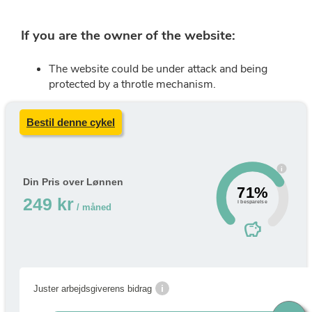
Bestil denne cykel
i
Din Pris over Lønnen
71%
249 kr
i besparelse
/ måned
savings
i
Juster arbejdsgiverens bidrag