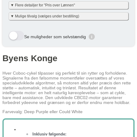
▼ Flere detailjer for "Pris over Lønnen"
Vi har gjort det enkelt og har allerede lavet beregningerne for dig i
▼ Mulige tilvalg (vælges under bestilling)
nettoudgiften + skat pr. måned – det er baseret på nettoskat + evt.
eget nettobidrag pr. måned (efter skat og inkl. moms). Eget
nettobidraget er beregnet med en dansk gennemsnitslig
Her viser vi et udvalg af de tilvalg der kan vælges. Tryk på den
skatteprocent på 40 % og uden am-bidrag, som man ikke skal
gule bestil knap og se alle tilvalg du kan vælge til denne cykel
betale ved cykel over lønnen. (effektiv skatteprocent: 32%). Skatten
Se muligheder som selvstændig
i
kan variere en smule efter personlig skatteprocent.
Velbekomme 🙂
Row 1, Cell 1
Row 1, Cell 2
Row 2, Cell 1
Row 2, Cell 2
Byens Konge
Cykel over lønnen (Netto) /
År
Skat/måned
Row 3, Cell 1
Row 3, Cell 2
Måned
År 1
343 kr
343 kr
Hver Coboc-cykel tilpasser sig perfekt til sin rytter og forholdene.
Signalerne fra den følsomme momentføler oversættes af vores
År 2
254 kr
254 kr
specialudviklede algoritmer, så motoren altid yder præcis den rette
støtte – automatisk, intuitivt og trinløst. Resultatet af denne
År 3
150 kr
150 kr
intelligente motor: en helt naturlig køreoplevelse – som at cykle,
bare med assistance. Den udviklede CBC02-motor garanterer
Gennemsnit
249 kr
249 kr
forbedret ydeevne ved grænsen og er derfor endnu mere holdbar.
Lær mere hvordan JOOLL fungerer
her
Farvevalg: Deep Purple eller Could White
Inklusiv følgende: