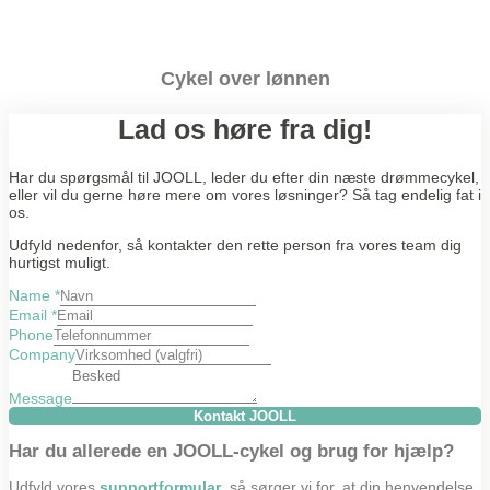
Cykel over lønnen
Lad os høre fra dig!
Har du spørgsmål til JOOLL, leder du efter din næste drømmecykel,
eller vil du gerne høre mere om vores løsninger? Så tag endelig fat i
os.
Udfyld nedenfor, så kontakter den rette person fra vores team dig
hurtigst muligt.
Name
*
Email
*
Phone
Company
Message
Kontakt JOOLL
Har du allerede en JOOLL-cykel og brug for hjælp?
Udfyld vores
supportformular
, så sørger vi for, at din henvendelse