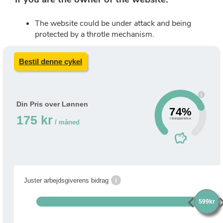
Bestil denne cykel
i
Din Pris over Lønnen
74%
175 kr
i besparelse
/ måned
savings
i
Juster arbejdsgiverens bidrag
chevron_left
chevro
599kr