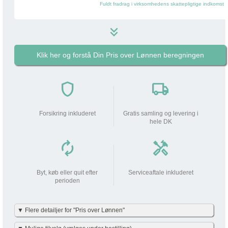
Fuldt fradrag i virksomhedens skattepligtige indkomst
keyboard_double_arrow_down
Klik her og forstå Din Pris over Lønnen beregningen
599 kr
i
Pakkens pris pr måned
do_not_disturb_on
shield
local_shipping
Din arbejdsgiver
bidrager med
599 kr
Forsikring inkluderet
Gratis samling og levering i
hele DK
Din lønnedgang (før skat | efter
0 kr
0 kr
skat)
autorenew
handyman
add_circle
Beskatning (lidt som fri mobil)
175 kr
Byt, køb eller quit efter
Serviceaftale inkluderet
perioden
Din Pris over Lønnen
175 kr
▼ Flere detailjer for "Pris over Lønnen"
Vi har gjort det enkelt og har allerede lavet beregningerne for dig i