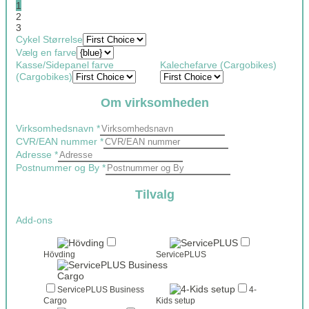
1
2
3
Cykel Størrelse
Vælg en farve
Kasse/Sidepanel farve
Kalechefarve (Cargobikes)
(Cargobikes)
Om virksomheden
Virksomhedsnavn
*
CVR/EAN nummer
*
Adresse
*
Postnummer og By
*
Aftalenummer
og
Tilvalg
for
Add-ons
Hövding
ServicePLUS
ServicePLUS Business
4-
Cargo
Kids setup