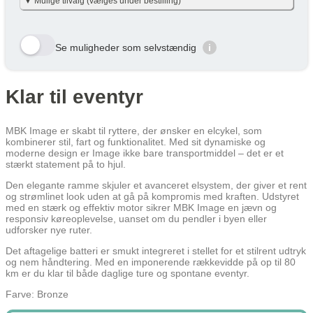
▼ Mulige tilvalg (vælges under bestilling)
nettoudgiften + skat pr. måned – det er baseret på nettoskat + evt.
eget nettobidrag pr. måned (efter skat og inkl. moms). Eget
nettobidraget er beregnet med en dansk gennemsnitslig
Her viser vi et udvalg af de tilvalg der kan vælges. Tryk på den
skatteprocent på 40 % og uden am-bidrag, som man ikke skal
gule bestil knap og se alle tilvalg du kan vælge til denne cykel
betale ved cykel over lønnen. (effektiv skatteprocent: 32%). Skatten
Se muligheder som selvstændig
i
kan variere en smule efter personlig skatteprocent.
Velbekomme 🙂
Row 1, Cell 1
Row 1, Cell 2
Row 2, Cell 1
Row 2, Cell 2
Klar til eventyr
Cykel over lønnen (Netto) /
År
Skat/måned
Row 3, Cell 1
Row 3, Cell 2
Måned
År 1
239 kr
239 kr
MBK Image er skabt til ryttere, der ønsker en elcykel, som
kombinerer stil, fart og funktionalitet. Med sit dynamiske og
År 2
179 kr
179 kr
moderne design er Image ikke bare transportmiddel – det er et
stærkt statement på to hjul.
År 3
108 kr
108 kr
Den elegante ramme skjuler et avanceret elsystem, der giver et rent
Gennemsnit
175 kr
175 kr
og strømlinet look uden at gå på kompromis med kraften. Udstyret
med en stærk og effektiv motor sikrer MBK Image en jævn og
Lær mere hvordan JOOLL fungerer
her
responsiv køreoplevelse, uanset om du pendler i byen eller
udforsker nye ruter.
Det aftagelige batteri er smukt integreret i stellet for et stilrent udtryk
og nem håndtering. Med en imponerende rækkevidde på op til 80
km er du klar til både daglige ture og spontane eventyr.
Farve: Bronze