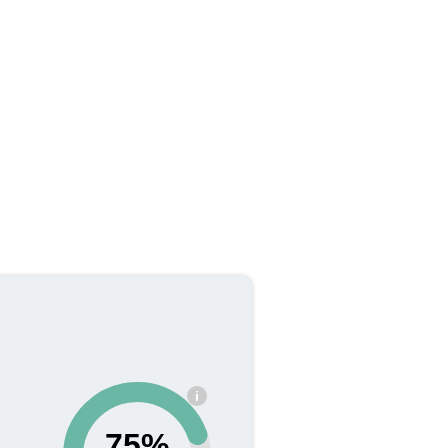
i
75%