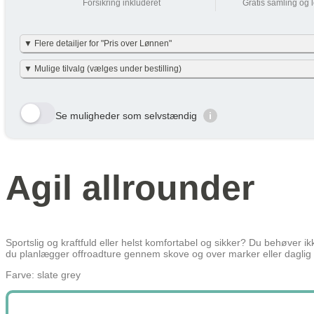
Forsikring inkluderet
Gratis samling og 
Din lønnedgang (før skat | efter skat)
▼ Flere detailjer for "Pris over Lønnen"
Vi har gjort det enkelt og har allerede lavet beregningerne for dig i nett
▼ Mulige tilvalg (vælges under bestilling)
Beskatning (lidt som fri mobil)
nettobidraget er beregnet med en dansk gennemsnitslig skatteprocent på 40
en smule efter personlig skatteprocent.
Velbekomme 🙂
Her viser vi et udvalg af de tilvalg der kan vælges. Tryk på den gule bestil 
Din Pris over Lønnen
Se muligheder som selvstændig
i
År
Skat/måned
Row 1, Cell 1
Row 2, Cell 1
År 1
487 kr
Row 3, Cell 1
År 2
358 kr
Agil allrounder
År 3
208 kr
Gennemsnit
351 kr
Lær mere hvordan JOOLL fungerer
her
Sportslig og kraftfuld eller helst komfortabel og sikker? Du behøver 
du planlægger offroadture gennem skove og over marker eller daglig 
Farve: slate grey