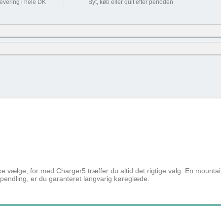
levering i hele DK
Byt, køb eller quit efter perioden
0 kr
oudgiften + skat pr. måned – det er baseret på nettoskat + evt. eget nettobidrag pr
 % og uden am-bidrag, som man ikke skal betale ved cykel over lønnen. (effektiv 
knap og se alle tilvalg du kan vælge til denne cykel
Cykel over lønnen (Netto) / Må
Row 1, Cell 2
Row 2, Cell 2
487 kr
Row 3, Cell 2
358 kr
208 kr
351 kr
ikke vælge, for med Charger5 træffer du altid det rigtige valg. En mou
pendling, er du garanteret langvarig køreglæde.