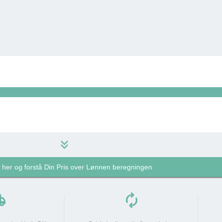
keyboard_double_arrow_down
k her og forstå Din Pris over Lønnen beregningen
1.219 kr
do_not_disturb_on
pping
autorenew
1.219 kr