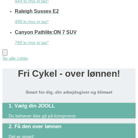
449 kr./mo in tax*
Raleigh Sussex E2
499 kr./mo in tax*
Canyon Pathlite:ON 7 SUV
789 kr./mo in tax*
Se alle cykler
Fri Cykel - over lønnen!
Smart for dig, din arbejdsgiver og klimaet
1. Vælg din JOOLL
Du behøver ikke gå på kompromis
2. Få den over lønnen
Det er smart!​