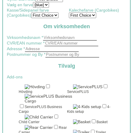
Vælg en farve
Kasse/Sidepanel farve
Kalechefarve (Cargobikes)
(Cargobikes)
Om virksomheden
Virksomhedsnavn
*
CVR/EAN nummer
*
Adresse
*
Postnummer og By
*
Tilvalg
Add-ons
Hövding
ServicePLUS
ServicePLUS Business
4-
Cargo
Kids setup
Child Carrier
Basket
Rear
Carrier
Trailer