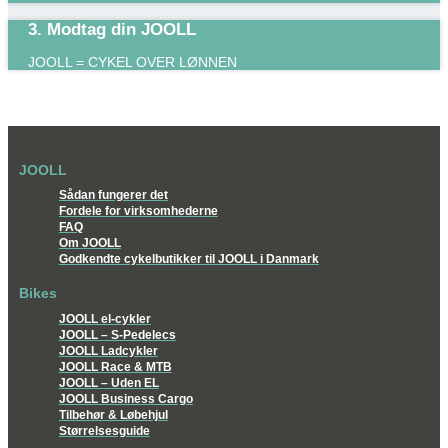
3. Modtag din JOOLL
JOOLL = CYKEL OVER LØNNEN
JOOLL
Sådan fungerer det
Fordele for virksomhederne
FAQ
Om JOOLL
Godkendte cykelbutikker til JOOLL i Danmark
Bikes
JOOLL el-cykler
JOOLL – S-Pedelecs
JOOLL Ladcykler
JOOLL Race & MTB
JOOLL – Uden EL
JOOLL Business Cargo
Tilbehør & Løbehjul
Størrelsesguide