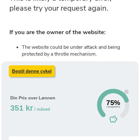
Bestil denne cykel
i
Din Pris over Lønnen
75%
351 kr
i besparelse
/ måned
savings