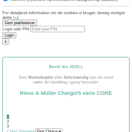
For detaljeret information om de cookies vi bruger, besøg venligst
dette
link
Gem præferencer
Login with PIN
Login
x
Bestil din JOOLL
Som
Medarbejder
eller
Selvstændig
kan du nemt
sætte din bestilling i gang herunder:
Riese & Müller Charger5 vario CORE
1
2
3
Cykel Størrelse