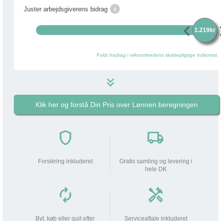
i
Juster arbejdsgiverens bidrag
chevron_left
chevr
1.219kr
Fuldt fradrag i virksomhedens skattepligtige indkomst
keyboard_double_arrow_down
Klik her og forstå Din Pris over Lønnen beregningen
1.219 kr
i
Pakkens pris pr måned
do_not_disturb_on
shield
local_shipping
Din arbejdsgiver
bidrager med
1.219 kr
Forsikring inkluderet
Gratis samling og levering i
hele DK
Din lønnedgang (før skat | efter
0 kr
0 kr
skat)
autorenew
handyman
add_circle
Beskatning (lidt som fri mobil)
351 kr
Byt, køb eller quit efter
Serviceaftale inkluderet