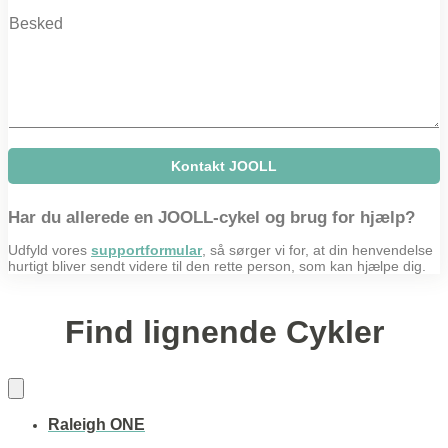
M
p
e
a
s
n
s
y
a
g
e
Kontakt JOOLL
Har du allerede en JOOLL-cykel og brug for hjælp?
Udfyld vores
supportformular
, så sørger vi for, at din henvendelse
hurtigt bliver sendt videre til den rette person, som kan hjælpe dig.
Find lignende Cykler
Raleigh ONE