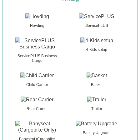
m
a
n
*
m
v
A
u
e
n
d
m
r
*
d
m
*
Hövding
ServicePLUS
-
e
o
r
n
o
s
g
4-Kids setup
B
ServicePLUS Business
Cargo
y
*
Child Carrier
Basket
Rear Carrier
Trailer
Battery Upgrade
Babyseat (Cargobike