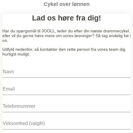
Cykel over lønnen
Lad os høre fra dig!
Har du spørgsmål til JOOLL, leder du efter din næste drømmecykel,
eller vil du gerne høre mere om vores løsninger? Så tag endelig fat i
os.
Udfyld nedenfor, så kontakter den rette person fra vores team dig
hurtigst muligt.
N
a
m
E
e
m
*
a
P
i
h
l
o
*
C
n
o
e
m