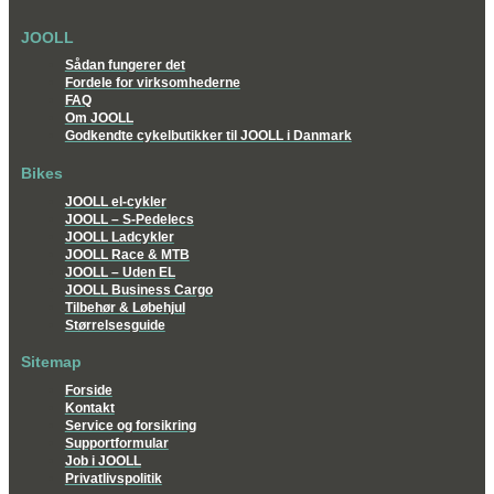
JOOLL
Sådan fungerer det
Fordele for virksomhederne
FAQ
Om JOOLL
Godkendte cykelbutikker til JOOLL i Danmark
Bikes
JOOLL el-cykler
JOOLL – S-Pedelecs
JOOLL Ladcykler
JOOLL Race & MTB
JOOLL – Uden EL
JOOLL Business Cargo
Tilbehør & Løbehjul
Størrelsesguide
Sitemap
Forside
Kontakt
Service og forsikring
Supportformular
Job i JOOLL
Privatlivspolitik