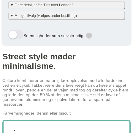
▼ Flere detailjer for "Pris over Lønnen"
Vi har gjort det enkelt og har allerede lavet beregningerne for dig i
▼ Mulige tilvalg (vælges under bestilling)
nettoudgiften + skat pr. måned – det er baseret på nettoskat + evt.
eget nettobidrag pr. måned (efter skat og inkl. moms). Eget
nettobidraget er beregnet med en dansk gennemsnitslig
Her viser vi et udvalg af de tilvalg der kan vælges. Tryk på den
skatteprocent på 40 % og uden am-bidrag, som man ikke skal
gule bestil knap og se alle tilvalg du kan vælge til denne cykel
betale ved cykel over lønnen. (effektiv skatteprocent: 32%). Skatten
Se muligheder som selvstændig
i
kan variere en smule efter personlig skatteprocent.
Velbekomme 🙂
Row 1, Cell 1
Row 1, Cell 2
Row 2, Cell 1
Row 2, Cell 2
Street style møder
Cykel over lønnen (Netto) /
År
Skat/måned
Row 3, Cell 1
Row 3, Cell 2
Måned
minimalisme.
År 1
427 kr
427 kr
År 2
315 kr
315 kr
Culture kombinerer en naturlig køreoplevelse med alle fordelene
ved en elcykel. Takket være dens lave vægt kan du køre afslappet
År 3
184 kr
184 kr
rundt i byen, pendle en del af vejen med tog og derefter cykle hjem
og lade den op der. 50 % af dens minimalistiske stel er lavet af
Gennemsnit
309 kr
309 kr
genanvendt aluminium og er pulverlakeret for at spare på
ressourcer.
Lær mere hvordan JOOLL fungerer
her
Farvemuligheder: denim eller biscuit