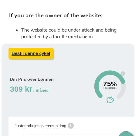
Bestil denne cykel
i
Din Pris over Lønnen
75%
309 kr
i besparelse
/ måned
savings
i
Juster arbejdsgiverens bidrag