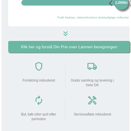
chevron_left
chevr
1.069kr
Fuldt fradrag i virksomhedens skattepligtige indkomst
keyboard_double_arrow_down
Klik her og forstå Din Pris over Lønnen beregningen
1.069 kr
i
Pakkens pris pr måned
do_not_disturb_on
shield
local_shipping
Din arbejdsgiver
bidrager med
1.069 kr
Forsikring inkluderet
Gratis samling og levering i
hele DK
Din lønnedgang (før skat | efter
0 kr
0 kr
skat)
autorenew
handyman
add_circle
Beskatning (lidt som fri mobil)
309 kr
Byt, køb eller quit efter
Serviceaftale inkluderet
perioden
Din Pris over Lønnen
309 kr