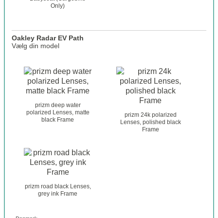
Only)
Oakley Radar EV Path
Vælg din model
o
a
k
l
e
prizm deep water
y
polarized Lenses, matte
prizm 24k polarized
black Frame
_
Lenses, polished black
Frame
g
l
a
s
s
e
prizm road black Lenses,
s
grey ink Frame
_
r