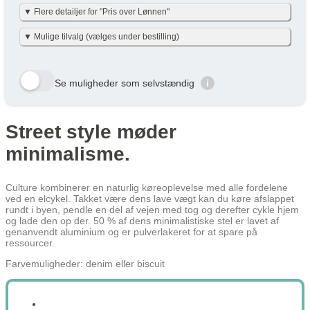
▼ Flere detailjer for "Pris over Lønnen"
Vi har gjort det enkelt og har allerede lavet beregningerne for dig i
▼ Mulige tilvalg (vælges under bestilling)
nettoudgiften + skat pr. måned – det er baseret på nettoskat + evt.
eget nettobidrag pr. måned (efter skat og inkl. moms). Eget
nettobidraget er beregnet med en dansk gennemsnitslig
Her viser vi et udvalg af de tilvalg der kan vælges. Tryk på den
skatteprocent på 40 % og uden am-bidrag, som man ikke skal
gule bestil knap og se alle tilvalg du kan vælge til denne cykel
betale ved cykel over lønnen. (effektiv skatteprocent: 32%). Skatten
Se muligheder som selvstændig
i
kan variere en smule efter personlig skatteprocent.
Velbekomme 🙂
Row 1, Cell 1
Row 1, Cell 2
Row 2, Cell 1
Row 2, Cell 2
Street style møder
Cykel over lønnen (Netto) /
År
Skat/måned
Row 3, Cell 1
Row 3, Cell 2
Måned
minimalisme.
År 1
395 kr
395 kr
År 2
292 kr
292 kr
Culture kombinerer en naturlig køreoplevelse med alle fordelene
ved en elcykel. Takket være dens lave vægt kan du køre afslappet
År 3
171 kr
171 kr
rundt i byen, pendle en del af vejen med tog og derefter cykle hjem
og lade den op der. 50 % af dens minimalistiske stel er lavet af
Gennemsnit
286 kr
286 kr
genanvendt aluminium og er pulverlakeret for at spare på
ressourcer.
Lær mere hvordan JOOLL fungerer
her
Farvemuligheder: denim eller biscuit