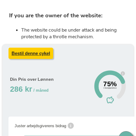
Bestil denne cykel
i
Din Pris over Lønnen
75%
286 kr
i besparelse
/ måned
savings
i
Juster arbejdsgiverens bidrag