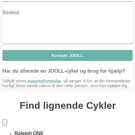
m
M
p
e
a
s
n
s
y
a
g
e
Kontakt JOOLL
Har du allerede en JOOLL-cykel og brug for hjælp?
Udfyld vores
supportformular
, så sørger vi for, at din henvendelse
hurtigt bliver sendt videre til den rette person, som kan hjælpe dig.
Find lignende Cykler
Raleigh ONE