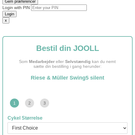
Gem præferencer
Login with PIN
Login
x
Bestil din JOOLL
Som
Medarbejder
eller
Selvstændig
kan du nemt
sætte din bestilling i gang herunder:
Riese & Müller Swing5 silent
1
2
3
Cykel Størrelse