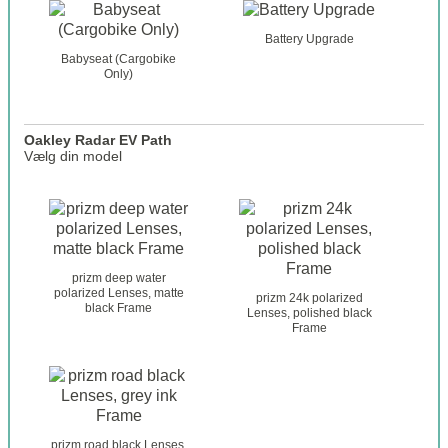
Battery Upgrade
Babyseat (Cargobike
Only)
Oakley Radar EV Path
Vælg din model
o
a
k
l
e
prizm deep water
y
polarized Lenses, matte
prizm 24k polarized
black Frame
_
Lenses, polished black
Frame
g
l
a
s
s
e
prizm road black Lenses,