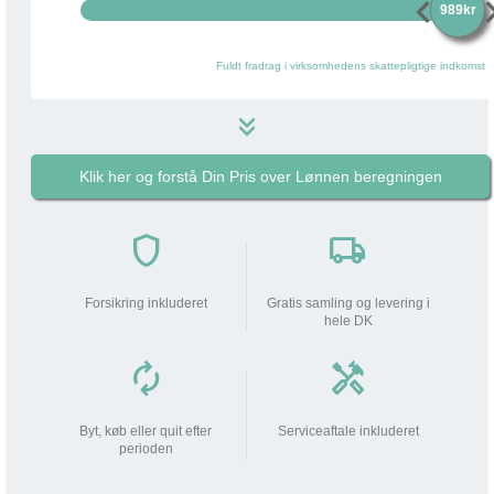
chevron_left
chevro
989kr
Fuldt fradrag i virksomhedens skattepligtige indkomst
keyboard_double_arrow_down
Klik her og forstå Din Pris over Lønnen beregningen
989 kr
i
Pakkens pris pr måned
do_not_disturb_on
shield
local_shipping
Din arbejdsgiver
bidrager med
989 kr
Forsikring inkluderet
Gratis samling og levering i
hele DK
Din lønnedgang (før skat | efter
0 kr
0 kr
skat)
autorenew
handyman
add_circle
Beskatning (lidt som fri mobil)
286 kr
Byt, køb eller quit efter
Serviceaftale inkluderet
perioden
Din Pris over Lønnen
286 kr