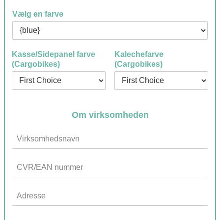
Vælg en farve
Kasse/Sidepanel farve
Kalechefarve
(Cargobikes)
(Cargobikes)
Om virksomheden
t
V
a
i
x
r
_
C
k
b
V
s
i
R
o
k
A
/
m
e
d
E
h
2
r
A
e
m
P