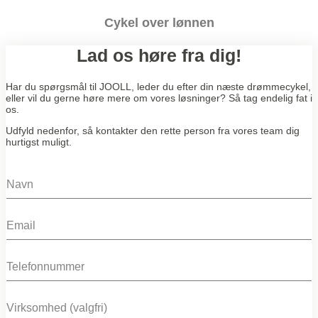
Cykel over lønnen
Lad os høre fra dig!
Har du spørgsmål til JOOLL, leder du efter din næste drømmecykel,
eller vil du gerne høre mere om vores løsninger? Så tag endelig fat i
os.
Udfyld nedenfor, så kontakter den rette person fra vores team dig
hurtigst muligt.
N
a
m
E
e
m
*
a
P
i
h
l
o
*
C
n
o
e