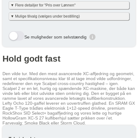
▼ Flere detailjer for "Pris over Lønnen"
Vi har gjort det enkelt og har allerede lavet beregningerne for dig i
▼ Mulige tilvalg (vælges under bestilling)
nettoudgiften + skat pr. måned – det er baseret på nettoskat + evt.
eget nettobidrag pr. måned (efter skat og inkl. moms). Eget
nettobidraget er beregnet med en dansk gennemsnitslig
Her viser vi et udvalg af de tilvalg der kan vælges. Tryk på den
skatteprocent på 40 % og uden am-bidrag, som man ikke skal
gule bestil knap og se alle tilvalg du kan vælge til denne cykel
betale ved cykel over lønnen. (effektiv skatteprocent: 32%). Skatten
Se muligheder som selvstændig
i
kan variere en smule efter personlig skatteprocent.
Velbekomme 🙂
Row 1, Cell 1
Row 1, Cell 2
Row 2, Cell 1
Row 2, Cell 2
Hold godt fast
Cykel over lønnen (Netto) /
År
Skat/måned
Row 3, Cell 1
Row 3, Cell 2
Måned
År 1
687 kr
687 kr
Den vilde tur. Med den mest avancerede XC-affjedring og geometri,
samt et specifikationsniveau klar til at tage imod vilde udfordringer,
År 2
473 kr
473 kr
redefinerer den nye Scalpel cross-country hastighed – igen.
Scalpel 2 er en let, hurtig og spændende XC-maskine, der både kan
År 3
369 kr
369 kr
vinde løb eller blot udviske stien omkring dig. Den er bygget på en
ramme lavet af vores avancerede letvægts kulfiberkonstruktion.
Gennemsnit
509 kr
509 kr
Lefty Ocho 120-gaffel leverer en uovertruffen glathed. En SRAM GX
Eagle T-Type trådløs elektronisk 1×12-speed drivline, premium
Lær mere hvordan JOOLL fungerer
her
RockShox SID Select+ bagaffjedring og vores lette og hurtige
HollowGram XC-S 27 kulfiberhjul sætter prikken over i’et.
Farvevalg: Smoke Black eller Storm Cloud.