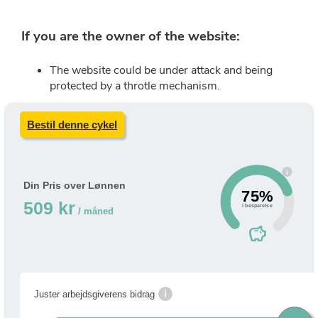
Bestil denne cykel
i
Din Pris over Lønnen
75%
509 kr
i besparelse
/ måned
savings
i
Juster arbejdsgiverens bidrag