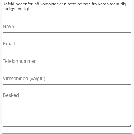
Udfyld nedenfor, så kontakter den rette person fra vores team dig
hurtigst muligt.
N
a
m
E
e
m
*
a
P
i
h
l
o
*
C
n
o
e
m
M
p
e
a
s
n
s
y
a
g
e