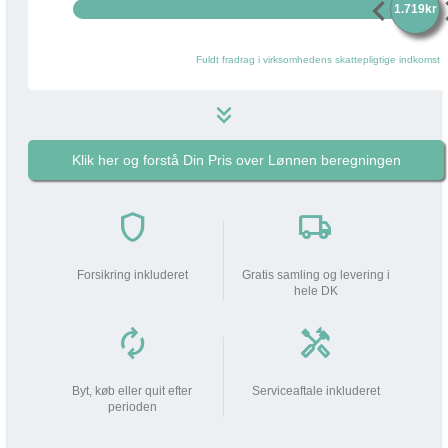
chevron_left
chevr
1.719kr
Fuldt fradrag i virksomhedens skattepligtige indkomst
keyboard_double_arrow_down
Klik her og forstå Din Pris over Lønnen beregningen
1.719 kr
i
Pakkens pris pr måned
do_not_disturb_on
shield
local_shipping
Din arbejdsgiver
bidrager med
1.719 kr
Forsikring inkluderet
Gratis samling og levering i
hele DK
Din lønnedgang (før skat | efter
0 kr
0 kr
skat)
autorenew
handyman
add_circle
Beskatning (lidt som fri mobil)
509 kr
Byt, køb eller quit efter
Serviceaftale inkluderet
perioden
Din Pris over Lønnen
509 kr