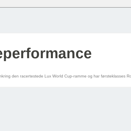
oudgiften + skat pr. måned – det er baseret på nettoskat + evt. eget nettobidrag pr
 % og uden am-bidrag, som man ikke skal betale ved cykel over lønnen. (effektiv 
knap og se alle tilvalg du kan vælge til denne cykel
Cykel over lønnen (Netto) / Må
Row 1, Cell 2
Row 2, Cell 2
515 kr
Row 3, Cell 2
356 kr
reperformance
279 kr
383 kr
 omkring den racertestede Lux World Cup-ramme og har førsteklasses 