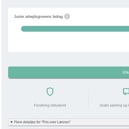
i
Juster arbejdsgiverens bidrag
Kli
i
Pakkens pris pr måned
shield
local_shi
Din arbejdsgiver
bidrager med
Forsikring inkluderet
Gratis samling og 
Din lønnedgang (før skat | efter skat)
▼ Flere detailjer for "Pris over Lønnen"