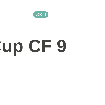
LOGIN
up CF 9