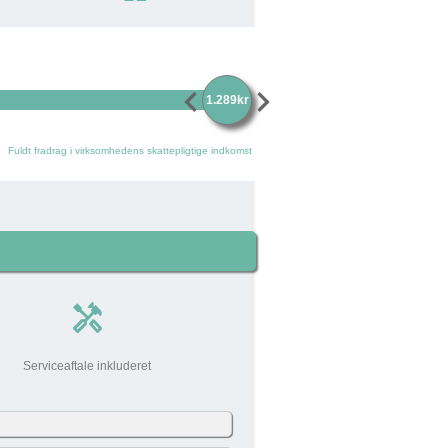
chevron_left
chevron_right
1.289kr
Fuldt fradrag i virksomhedens skattepligtige indkomst
handyman
Serviceaftale inkluderet
0 kr
add_circle