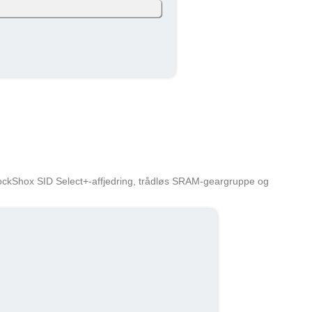
. måned (efter skat og inkl. moms). Eget
383 kr
skatteprocent: 32%). Skatten kan variere
383 kr
ned
RockShox SID Select+-affjedring, trådløs SRAM-geargruppe og