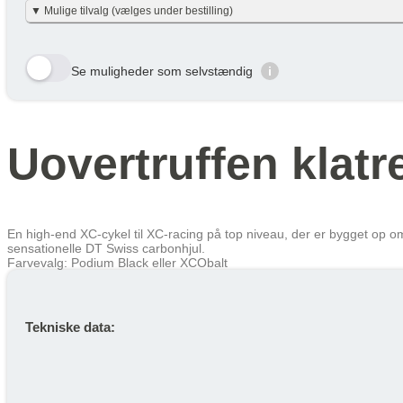
Vi har gjort det enkelt og har allerede lavet beregningerne for dig i nett
▼ Mulige tilvalg (vælges under bestilling)
Beskatning (lidt som fri mobil)
nettobidraget er beregnet med en dansk gennemsnitslig skatteprocent på 40
en smule efter personlig skatteprocent.
Velbekomme 🙂
Her viser vi et udvalg af de tilvalg der kan vælges. Tryk på den gule bestil 
Din Pris over Lønnen
Se muligheder som selvstændig
i
År
Skat/måned
Row 1, Cell 1
Row 2, Cell 1
År 1
515 kr
Row 3, Cell 1
År 2
356 kr
Uovertruffen klat
År 3
279 kr
Gennemsnit
383 kr
Lær mere hvordan JOOLL fungerer
her
En high-end XC-cykel til XC-racing på top niveau, der er bygget op
sensationelle DT Swiss carbonhjul.
Farvevalg: Podium Black eller XCObalt
Tekniske data: