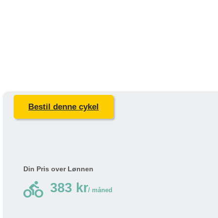
Bestil denne cykel
Din Pris over Lønnen
directions_bike
383 kr
/ måned