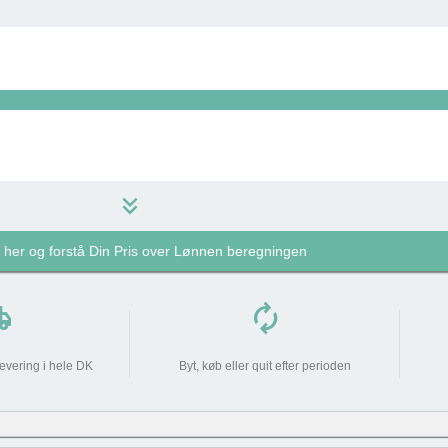
keyboard_double_arrow_down
k her og forstå Din Pris over Lønnen beregningen
1.289 kr
do_not_disturb_on
pping
autorenew
1.289 kr
levering i hele DK
Byt, køb eller quit efter perioden
0 kr