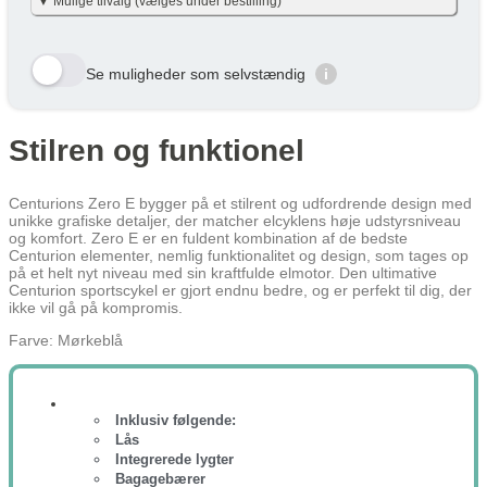
▼ Mulige tilvalg (vælges under bestilling)
nettoudgiften + skat pr. måned – det er baseret på nettoskat + evt.
eget nettobidrag pr. måned (efter skat og inkl. moms). Eget
nettobidraget er beregnet med en dansk gennemsnitslig
Her viser vi et udvalg af de tilvalg der kan vælges. Tryk på den
skatteprocent på 40 % og uden am-bidrag, som man ikke skal
gule bestil knap og se alle tilvalg du kan vælge til denne cykel
betale ved cykel over lønnen. (effektiv skatteprocent: 32%). Skatten
Se muligheder som selvstændig
i
kan variere en smule efter personlig skatteprocent.
Velbekomme 🙂
Row 1, Cell 1
Row 1, Cell 2
Row 2, Cell 1
Row 2, Cell 2
Stilren og funktionel
Cykel over lønnen (Netto) /
År
Skat/måned
Row 3, Cell 1
Row 3, Cell 2
Måned
År 1
239 kr
239 kr
Centurions Zero E bygger på et stilrent og udfordrende design med
unikke grafiske detaljer, der matcher elcyklens høje udstyrsniveau
År 2
179 kr
179 kr
og komfort. Zero E er en fuldent kombination af de bedste
Centurion elementer, nemlig funktionalitet og design, som tages op
År 3
108 kr
108 kr
på et helt nyt niveau med sin kraftfulde elmotor. Den ultimative
Centurion sportscykel er gjort endnu bedre, og er perfekt til dig, der
Gennemsnit
175 kr
175 kr
ikke vil gå på kompromis.
Lær mere hvordan JOOLL fungerer
her
Farve: Mørkeblå
Inklusiv følgende:
Lås
Integrerede lygter
Bagagebærer