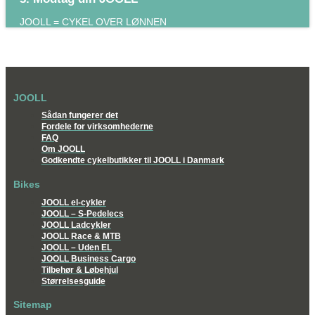
JOOLL = CYKEL OVER LØNNEN
JOOLL
Sådan fungerer det
Fordele for virksomhederne
FAQ
Om JOOLL
Godkendte cykelbutikker til JOOLL i Danmark
Bikes
JOOLL el-cykler
JOOLL – S-Pedelecs
JOOLL Ladcykler
JOOLL Race & MTB
JOOLL – Uden EL
JOOLL Business Cargo
Tilbehør & Løbehjul
Størrelsesguide
Sitemap