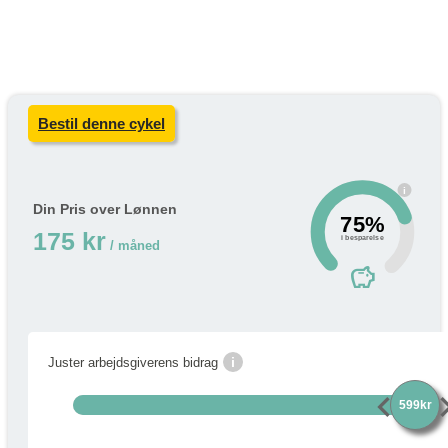
Bestil denne cykel
i
Din Pris over Lønnen
75%
175 kr
i besparelse
/ måned
savings
i
Juster arbejdsgiverens bidrag
chevron_left
chevro
599kr