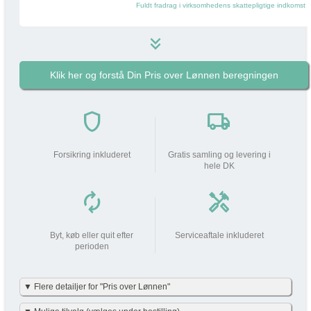
Fuldt fradrag i virksomhedens skattepligtige indkomst
keyboard_double_arrow_down
Klik her og forstå Din Pris over Lønnen beregningen
599 kr
i
Pakkens pris pr måned
do_not_disturb_on
shield
local_shipping
Din arbejdsgiver
bidrager med
599 kr
Forsikring inkluderet
Gratis samling og levering i
hele DK
Din lønnedgang (før skat | efter
0 kr
0 kr
skat)
autorenew
handyman
add_circle
Beskatning (lidt som fri mobil)
175 kr
Byt, køb eller quit efter
Serviceaftale inkluderet
perioden
Din Pris over Lønnen
175 kr
▼ Flere detailjer for "Pris over Lønnen"
Vi har gjort det enkelt og har allerede lavet beregningerne for dig i