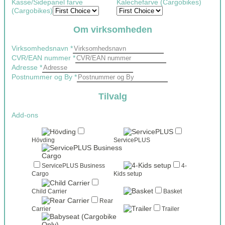
Kasse/Sidepanel farve
Kalechefarve (Cargobikes)
(Cargobikes)
Om virksomheden
Virksomhedsnavn
*
CVR/EAN nummer
*
Adresse
*
Postnummer og By
*
Tilvalg
Add-ons
Hövding
ServicePLUS
ServicePLUS Business
4-
Cargo
Kids setup
Child Carrier
Basket
Rear
Carrier
Trailer