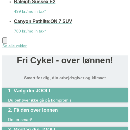
Raleigh Sussex E2
499 kr./mo in tax*
Canyon Pathlite:ON 7 SUV
789 kr./mo in tax*
Se alle cykler
Fri Cykel - over lønnen!
Smart for dig, din arbejdsgiver og klimaet
1. Vælg din JOOLL
Du behøver ikke gå på kompromis
2. Få den over lønnen
Det er smart!​
3. Modtag din JOOLL