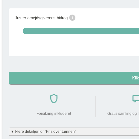
i
Juster arbejdsgiverens bidrag
Kli
i
Pakkens pris pr måned
shield
local_shi
Din arbejdsgiver
bidrager med
Forsikring inkluderet
Gratis samling og 
Din lønnedgang (før skat | efter skat)
▼ Flere detailjer for "Pris over Lønnen"