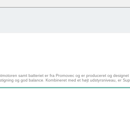
oudgiften + skat pr. måned – det er baseret på nettoskat + evt. eget nettobidrag pr
 % og uden am-bidrag, som man ikke skal betale ved cykel over lønnen. (effektiv 
knap og se alle tilvalg du kan vælge til denne cykel
Cykel over lønnen (Netto) / Må
Row 1, Cell 2
Row 2, Cell 2
159 kr
Row 3, Cell 2
82 kr
63 kr
101 kr
ntmotoren samt batteriet er fra Promovec og er produceret og designe
tigning og god balance. Kombineret med et højt udstyrsniveau, er Super