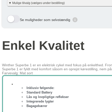
Vi har gjort det enkelt og har allerede lavet beregningerne for dig i nett
▼ Mulige tilvalg (vælges under bestilling)
Beskatning (lidt som fri mobil)
nettobidraget er beregnet med en dansk gennemsnitslig skatteprocent på 40
en smule efter personlig skatteprocent.
Velbekomme 🙂
Her viser vi et udvalg af de tilvalg der kan vælges. Tryk på den gule bestil 
Din Pris over Lønnen
Se muligheder som selvstændig
i
År
Skat/måned
Row 1, Cell 1
Row 2, Cell 1
År 1
159 kr
Row 3, Cell 1
År 2
82 kr
Enkel Kvalitet
År 3
63 kr
Gennemsnit
101 kr
Lær mere hvordan JOOLL fungerer
her
Winther Superbe 1 er en elektrisk cykel med fokus på enkelthed. Fro
Superbe 1 er fyldt med komfort såsom en oprejst kørestilling, nem pås
Farvevalg: Mat sort
Inklusiv følgende:
Standard Battery
Lås og lovpligtige reflekser
Integrerede lygter
Bagagebærer