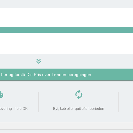
keyboard_double_arrow_down
k her og forstå Din Pris over Lønnen beregningen
399 kr
do_not_disturb_on
pping
autorenew
399 kr
levering i hele DK
Byt, køb eller quit efter perioden
0 kr