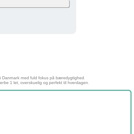
. måned (efter skat og inkl. moms). Eget
101 kr
skatteprocent: 32%). Skatten kan variere
101 kr
ned
t i Danmark med fuld fokus på bæredygtighed.
be 1 let, overskuelig og perfekt til hverdagen.