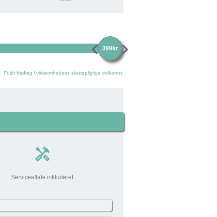
chevron_left
chevron_right
399kr
Fuldt fradrag i virksomhedens skattepligtige indkomst
handyman
Serviceaftale inkluderet
0 kr
add_circle