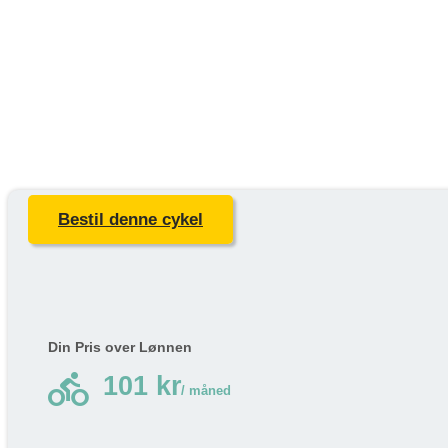
Bestil denne cykel
Din Pris over Lønnen
directions_bike
101 kr
/ måned