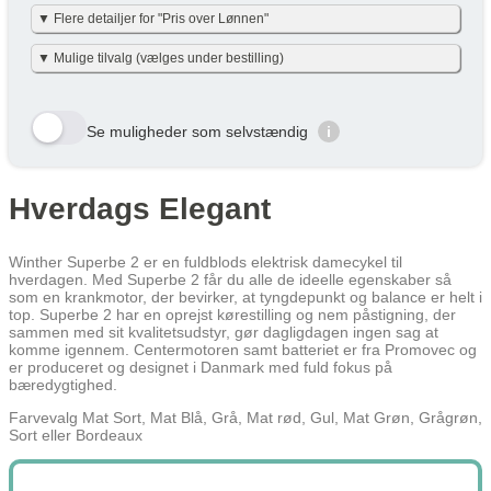
▼ Flere detailjer for "Pris over Lønnen"
Vi har gjort det enkelt og har allerede lavet beregningerne for dig i
▼ Mulige tilvalg (vælges under bestilling)
nettoudgiften + skat pr. måned – det er baseret på nettoskat + evt.
eget nettobidrag pr. måned (efter skat og inkl. moms). Eget
nettobidraget er beregnet med en dansk gennemsnitslig
Her viser vi et udvalg af de tilvalg der kan vælges. Tryk på den
skatteprocent på 40 % og uden am-bidrag, som man ikke skal
gule bestil knap og se alle tilvalg du kan vælge til denne cykel
betale ved cykel over lønnen. (effektiv skatteprocent: 32%). Skatten
Se muligheder som selvstændig
i
kan variere en smule efter personlig skatteprocent.
Velbekomme 🙂
Row 1, Cell 1
Row 1, Cell 2
Row 2, Cell 1
Row 2, Cell 2
Hverdags Elegant
Cykel over lønnen (Netto) /
År
Skat/måned
Row 3, Cell 1
Row 3, Cell 2
Måned
År 1
215 kr
215 kr
Winther Superbe 2 er en fuldblods elektrisk damecykel til
hverdagen. Med Superbe 2 får du alle de ideelle egenskaber så
År 2
107 kr
107 kr
som en krankmotor, der bevirker, at tyngdepunkt og balance er helt i
top. Superbe 2 har en oprejst kørestilling og nem påstigning, der
År 3
80 kr
80 kr
sammen med sit kvalitetsudstyr, gør dagligdagen ingen sag at
komme igennem. Centermotoren samt batteriet er fra Promovec og
Gennemsnit
134 kr
134 kr
er produceret og designet i Danmark med fuld fokus på
bæredygtighed.
Lær mere hvordan JOOLL fungerer
her
Farvevalg Mat Sort, Mat Blå, Grå, Mat rød, Gul, Mat Grøn, Grågrøn,
Sort eller Bordeaux