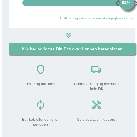
chevron_left
chevro
539kr
Fuldt fradrag i virksomhedens skattepligtige indkomst
keyboard_double_arrow_down
Klik her og forstå Din Pris over Lønnen beregningen
539 kr
i
Pakkens pris pr måned
do_not_disturb_on
shield
local_shipping
Din arbejdsgiver
bidrager med
539 kr
Forsikring inkluderet
Gratis samling og levering i
hele DK
Din lønnedgang (før skat | efter
0 kr
0 kr
skat)
autorenew
handyman
add_circle
Beskatning (lidt som fri mobil)
134 kr
Byt, køb eller quit efter
Serviceaftale inkluderet
perioden
Din Pris over Lønnen
134 kr