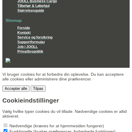
JOOLL Business Cargo
Tilbehør & Løbehjul
Størrelsesguide
Sitemap
Forside
Kontakt
Service og forsikring
Supportformular
Job i JOOLL
Privatlivspolitik
Vi bruger cookies for at forbedre din oplevelse. Du kan acceptere
alle cookies eller administrere dine præferencer.
Accepter alle
Tilpas
Cookieindstillinger
Vælg hvilke typer cookies du vil tillade. Nødvendige cookies er altid
aktiveret.
Nødvendige (kræves for at hjemmesiden fungerer)
Funktionelle (husker præferencer, forbedrede funktioner)