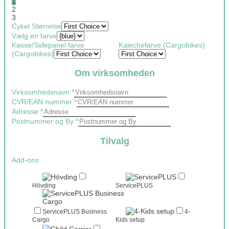
1
2
3
Cykel Størrelse
Vælg en farve
Kasse/Sidepanel farve
Kalechefarve (Cargobikes)
(Cargobikes)
Om virksomheden
Virksomhedsnavn
*
CVR/EAN nummer
*
Adresse
*
Postnummer og By
*
Tilvalg
Add-ons
Hövding
ServicePLUS
ServicePLUS Business
4-
Cargo
Kids setup