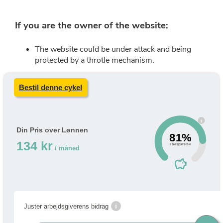
Bestil denne cykel
i
Din Pris over Lønnen
81%
134 kr
i besparelse
/ måned
savings
i
Juster arbejdsgiverens bidrag